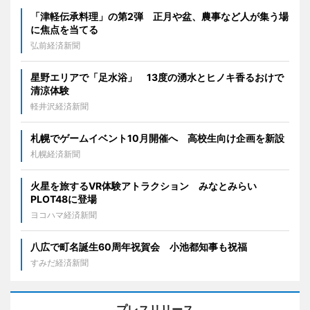
「津軽伝承料理」の第2弾 正月や盆、農事など人が集う場
に焦点を当てる
弘前経済新聞
星野エリアで「足水浴」 13度の湧水とヒノキ香るおけで
清涼体験
軽井沢経済新聞
札幌でゲームイベント10月開催へ 高校生向け企画を新設
札幌経済新聞
火星を旅するVR体験アトラクション みなとみらい
PLOT48に登場
ヨコハマ経済新聞
八広で町名誕生60周年祝賀会 小池都知事も祝福
すみだ経済新聞
プレスリリース