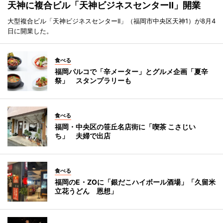
天神に複合ビル「天神ビジネスセンターII」開業
大型複合ビル「天神ビジネスセンターII」（福岡市中央区天神1）が8月4
日に開業した。
食べる
福岡パルコで「辛メーター」とグルメ企画「夏辛
祭」 スタンプラリーも
食べる
福岡・中央区の笹丘名店街に「喫茶 こさじい
ち」 夫婦で出店
食べる
福岡のE・ZOに「銀だこハイボール酒場」「久留米
立花うどん 恩想」