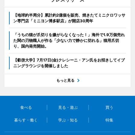
【地球約半周分】累計約2億個を販売、焼きたてミニクロワッサ
ン専門店「ミニヨン博多駅店」が開店30周年
「うちの猫が爪切りを嫌がらなくなった！」海外で1.9万個売れ
た関の刃物職人が作る「少ない力で静かに切れる」猫用爪切
り、国内発売開始。
【叡啓大学】7月17日(金)クレシーニ・アン氏をお招きしてイブ
ニングラウンジを開催しました
もっと見る
食べる
見る・遊ぶ
買う
暮らす・働く
学ぶ・知る
特集