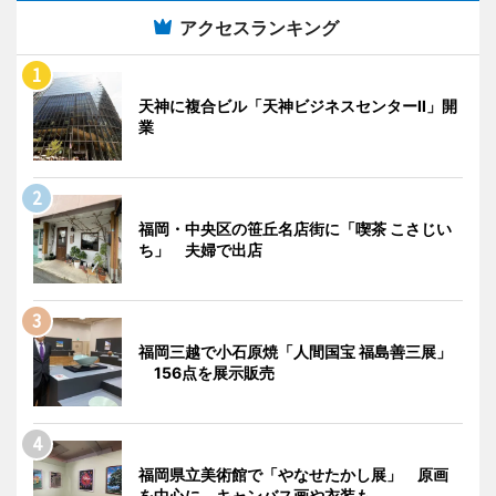
アクセスランキング
天神に複合ビル「天神ビジネスセンターII」開
業
福岡・中央区の笹丘名店街に「喫茶 こさじい
ち」 夫婦で出店
福岡三越で小石原焼「人間国宝 福島善三展」
156点を展示販売
福岡県立美術館で「やなせたかし展」 原画
を中心に、キャンバス画や衣装も