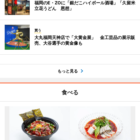
福岡のE・ZOに「銀だこハイボール酒場」「久留米
立花うどん 恩想」
買う
大丸福岡天神店で「大黄金展」 金工芸品の展示販
売、大谷選手の黄金像も
もっと見る
食べる