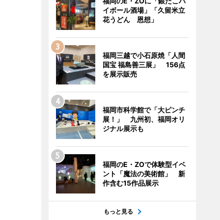
福岡のE・ZOに「銀だこハ
イボール酒場」「久留米立
花うどん 恩想」
福岡三越で小石原焼「人間
国宝 福島善三展」 156点
を展示販売
福岡市科学館で「大ピンチ
展！」 九州初、福岡オリ
ジナル展示も
福岡のE・ZOで体験型イベ
ント「魔法の美術館」 新
作含む15作品展示
もっと見る