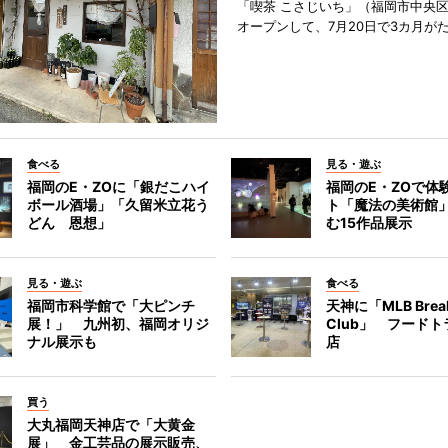
「喫茶 こさじいち」（福岡市中央区
オープンして、7月20日で3カ月が
食べる
見る・遊ぶ
福岡のE・ZOに「銀だこハイ
福岡のE・ZOで体
ボール酒場」「久留米立花う
ト「魔法の美術館
どん 恩想」
む15作品展示
見る・遊ぶ
食べる
福岡市科学館で「大ピンチ
天神に「MLB Break
展！」 九州初、福岡オリジ
Club」 フード
ナル展示も
店
買う
大丸福岡天神店で「大黄金
展」 金工芸品の展示販売、