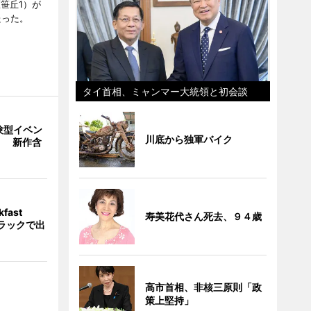
笹丘1）が
たった。
タイ首相、ミャンマー大統領と初会談
験型イベン
川底から独軍バイク
」 新作含
fast
寿美花代さん死去、９４歳
トラックで出
高市首相、非核三原則「政
策上堅持」