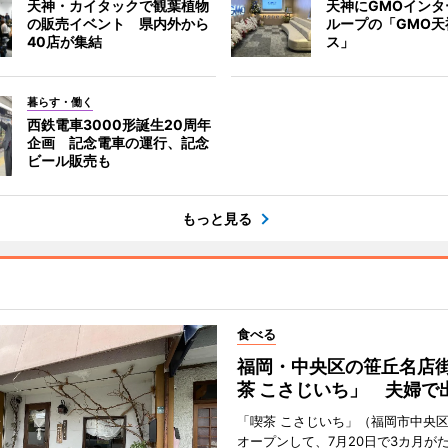
天神・カイタックで観葉植物
天神にGMOインタ
の販売イベント 県内外から
ループの「GMO天
40店が集結
ス」
暮らす・働く
西鉄電車3000形誕生20周年
企画 記念電車の運行、記念
ビール販売も
もっと見る
食べる
福岡・中央区の笹丘名店
茶 こさじいち」 夫婦で
「喫茶 こさじいち」（福岡市中央区
オープンして、7月20日で3カ月が