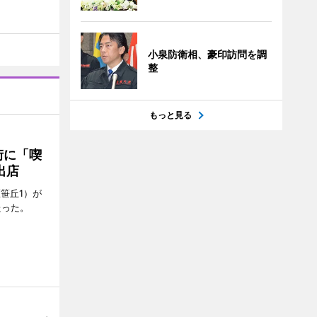
小泉防衛相、豪印訪問を調
整
もっと見る
街に「喫
出店
笹丘1）が
たった。