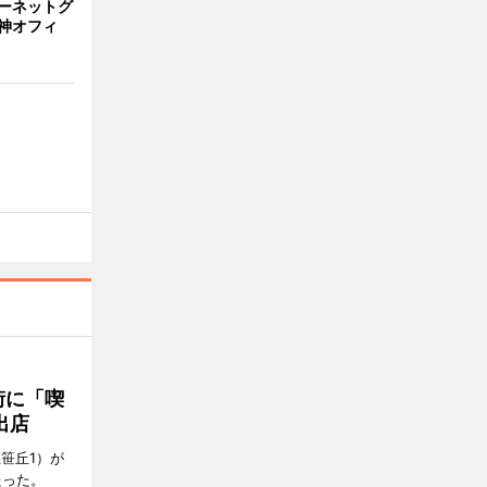
ーネットグ
神オフィ
街に「喫
出店
笹丘1）が
たった。