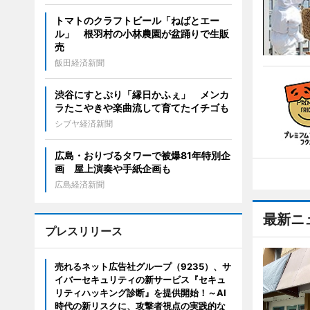
トマトのクラフトビール「ねばとエー
ル」 根羽村の小林農園が盆踊りで生販
売
飯田経済新聞
渋谷にすとぷり「縁日かふぇ」 メンカ
ラたこやきや楽曲流して育てたイチゴも
シブヤ経済新聞
広島・おりづるタワーで被爆81年特別企
画 屋上演奏や手紙企画も
広島経済新聞
最新ニ
プレスリリース
売れるネット広告社グループ（9235）、サ
イバーセキュリティの新サービス『セキュ
リティハッキング診断』を提供開始！～AI
時代の新リスクに、攻撃者視点の実践的な