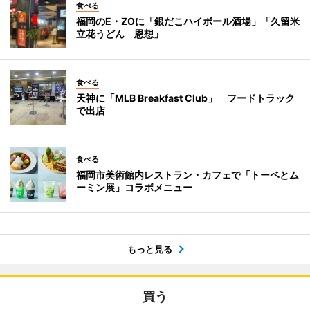
食べる
福岡のE・ZOに「銀だこハイボール酒場」「久留米
立花うどん 恩想」
食べる
天神に「MLB Breakfast Club」 フードトラック
で出店
食べる
福岡市美術館内レストラン・カフェで「トーベとム
ーミン展」コラボメニュー
もっと見る
買う