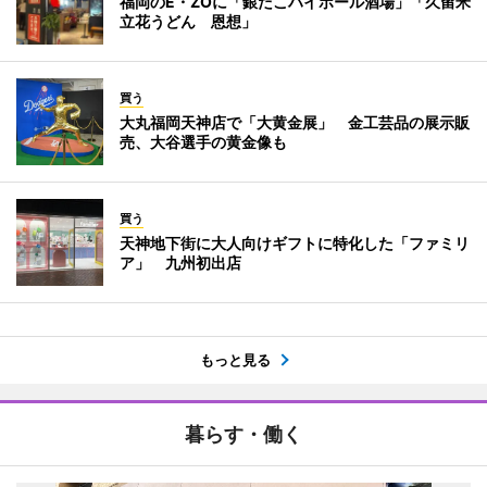
福岡のE・ZOに「銀だこハイボール酒場」「久留米
立花うどん 恩想」
買う
大丸福岡天神店で「大黄金展」 金工芸品の展示販
売、大谷選手の黄金像も
買う
天神地下街に大人向けギフトに特化した「ファミリ
ア」 九州初出店
もっと見る
暮らす・働く