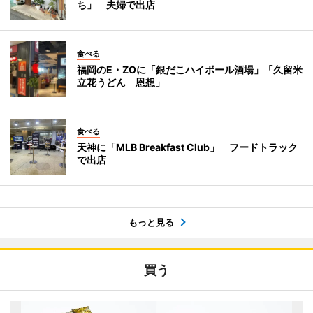
ち」 夫婦で出店
食べる
福岡のE・ZOに「銀だこハイボール酒場」「久留米
立花うどん 恩想」
食べる
天神に「MLB Breakfast Club」 フードトラック
で出店
もっと見る
買う