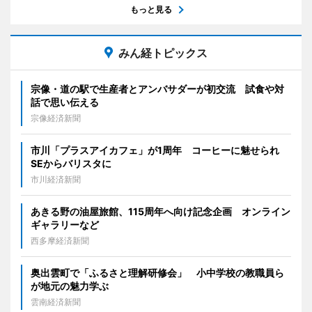
もっと見る
みん経トピックス
宗像・道の駅で生産者とアンバサダーが初交流 試食や対
話で思い伝える
宗像経済新聞
市川「プラスアイカフェ」が1周年 コーヒーに魅せられ
SEからバリスタに
市川経済新聞
あきる野の油屋旅館、115周年へ向け記念企画 オンライン
ギャラリーなど
西多摩経済新聞
奥出雲町で「ふるさと理解研修会」 小中学校の教職員ら
が地元の魅力学ぶ
雲南経済新聞