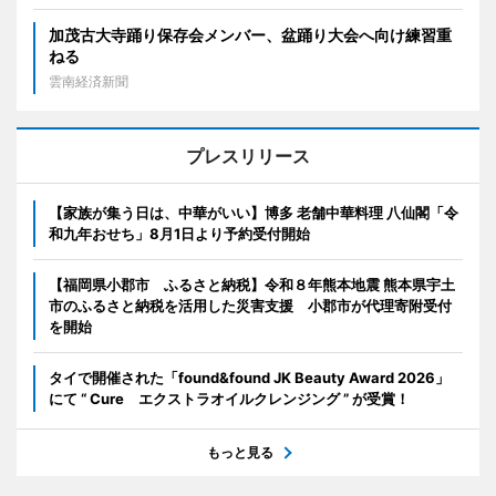
加茂古大寺踊り保存会メンバー、盆踊り大会へ向け練習重
ねる
雲南経済新聞
プレスリリース
【家族が集う日は、中華がいい】博多 老舗中華料理 八仙閣「令
和九年おせち」8月1日より予約受付開始
【福岡県小郡市 ふるさと納税】令和８年熊本地震 熊本県宇土
市のふるさと納税を活用した災害支援 小郡市が代理寄附受付
を開始
タイで開催された「found&found JK Beauty Award 2026」
にて “ Cure エクストラオイルクレンジング ” が受賞！
もっと見る