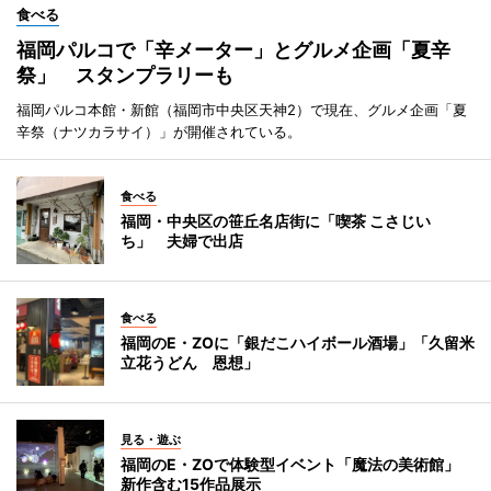
食べる
福岡パルコで「辛メーター」とグルメ企画「夏辛
祭」 スタンプラリーも
福岡パルコ本館・新館（福岡市中央区天神2）で現在、グルメ企画「夏
辛祭（ナツカラサイ）」が開催されている。
食べる
福岡・中央区の笹丘名店街に「喫茶 こさじい
ち」 夫婦で出店
食べる
福岡のE・ZOに「銀だこハイボール酒場」「久留米
立花うどん 恩想」
見る・遊ぶ
福岡のE・ZOで体験型イベント「魔法の美術館」
新作含む15作品展示