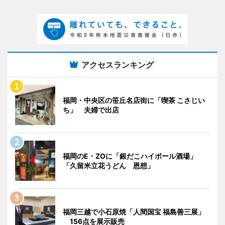
アクセスランキング
福岡・中央区の笹丘名店街に「喫茶 こさじい
ち」 夫婦で出店
福岡のE・ZOに「銀だこハイボール酒場」
「久留米立花うどん 恩想」
福岡三越で小石原焼「人間国宝 福島善三展」
156点を展示販売