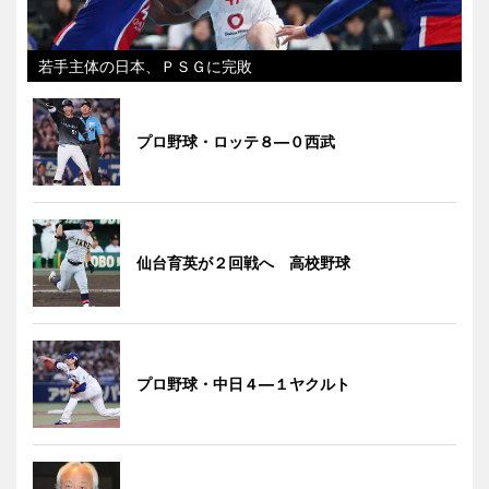
若手主体の日本、ＰＳＧに完敗
プロ野球・ロッテ８―０西武
仙台育英が２回戦へ 高校野球
プロ野球・中日４―１ヤクルト