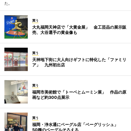
た。
買う
大丸福岡天神店で「大黄金展」 金工芸品の展示販
売、大谷選手の黄金像も
買う
天神地下街に大人向けギフトに特化した「ファミリ
ア」 九州初出店
買う
福岡市美術館で「トーベとムーミン展」 作品の原
画など約300点展示
買う
福岡・浄水通にベーグル店「ベーグリッシュ」
50種のベーグルそろえる