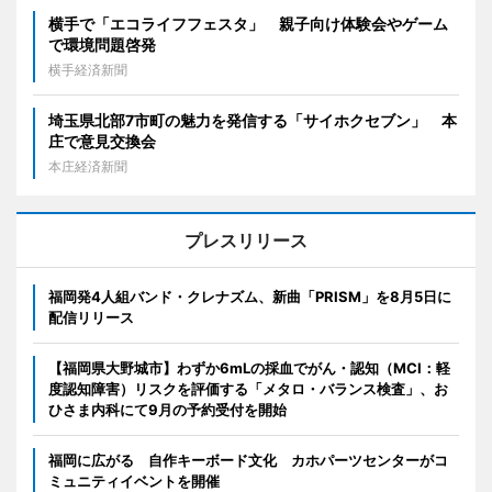
横手で「エコライフフェスタ」 親子向け体験会やゲーム
で環境問題啓発
横手経済新聞
埼玉県北部7市町の魅力を発信する「サイホクセブン」 本
庄で意見交換会
本庄経済新聞
プレスリリース
福岡発4人組バンド・クレナズム、新曲「PRISM」を8月5日に
配信リリース
【福岡県大野城市】わずか6mLの採血でがん・認知（MCI：軽
度認知障害）リスクを評価する「メタロ・バランス検査」、お
ひさま内科にて9月の予約受付を開始
福岡に広がる 自作キーボード文化 カホパーツセンターがコ
ミュニティイベントを開催