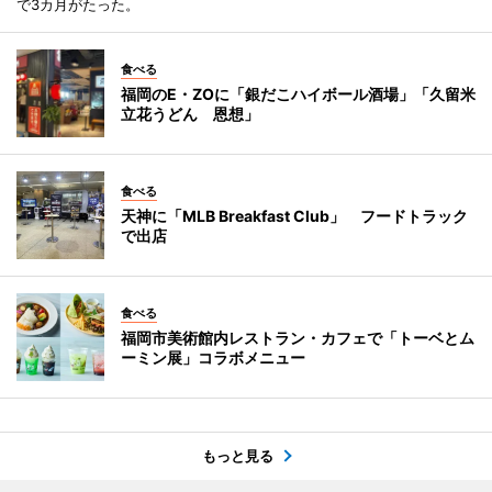
で3カ月がたった。
食べる
福岡のE・ZOに「銀だこハイボール酒場」「久留米
立花うどん 恩想」
食べる
天神に「MLB Breakfast Club」 フードトラック
で出店
食べる
福岡市美術館内レストラン・カフェで「トーベとム
ーミン展」コラボメニュー
もっと見る