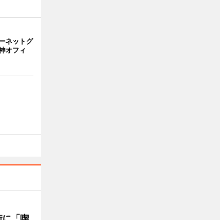
ーネットグ
神オフィ
街に「喫