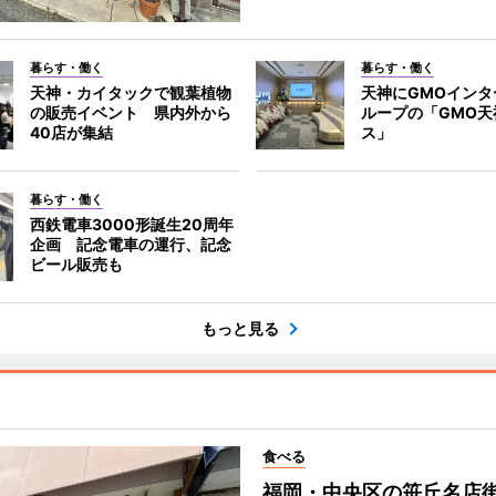
暮らす・働く
暮らす・働く
天神・カイタックで観葉植物
天神にGMOインタ
の販売イベント 県内外から
ループの「GMO天
40店が集結
ス」
暮らす・働く
西鉄電車3000形誕生20周年
企画 記念電車の運行、記念
ビール販売も
もっと見る
食べる
福岡・中央区の笹丘名店