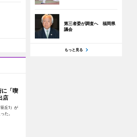
第三者委が調査へ 福岡県
議会
もっと見る
街に「喫
出店
笹丘1）が
たった。