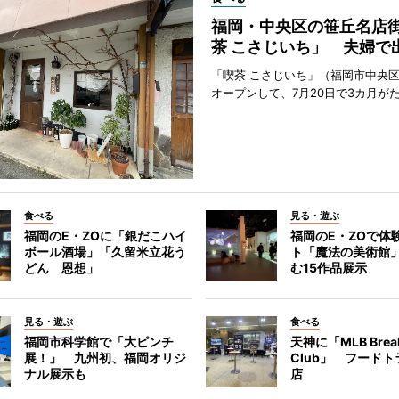
福岡・中央区の笹丘名店
茶 こさじいち」 夫婦で
「喫茶 こさじいち」（福岡市中央区
オープンして、7月20日で3カ月が
食べる
見る・遊ぶ
福岡のE・ZOに「銀だこハイ
福岡のE・ZOで体
ボール酒場」「久留米立花う
ト「魔法の美術館
どん 恩想」
む15作品展示
見る・遊ぶ
食べる
福岡市科学館で「大ピンチ
天神に「MLB Break
展！」 九州初、福岡オリジ
Club」 フード
ナル展示も
店