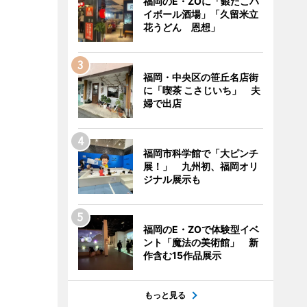
福岡のE・ZOに「銀だこハ
イボール酒場」「久留米立
花うどん 恩想」
福岡・中央区の笹丘名店街
に「喫茶 こさじいち」 夫
婦で出店
福岡市科学館で「大ピンチ
展！」 九州初、福岡オリ
ジナル展示も
福岡のE・ZOで体験型イベ
ント「魔法の美術館」 新
作含む15作品展示
もっと見る