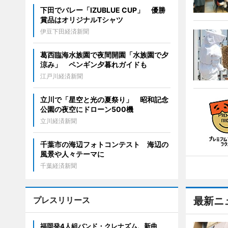
下田でバレー「IZUBLUE CUP」 優勝
賞品はオリジナルTシャツ
伊豆下田経済新聞
葛西臨海水族園で夜間開園「水族園で夕
涼み」 ペンギン夕暮れガイドも
江戸川経済新聞
立川で「星空と光の夏祭り」 昭和記念
公園の夜空にドローン500機
立川経済新聞
千葉市の海辺フォトコンテスト 海辺の
風景や人々テーマに
千葉経済新聞
プレスリリース
最新ニ
福岡発4人組バンド・クレナズム、新曲