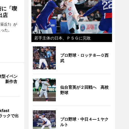
街に「喫
出店
笹丘1）が
たった。
若手主体の日本、ＰＳＧに完敗
プロ野球・ロッテ８―０西
武
験型イベン
」 新作含
仙台育英が２回戦へ 高校
野球
fast
トラックで出
プロ野球・中日４―１ヤク
ルト