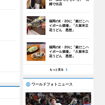
婦で出店
福岡のE・ZOに「銀だこハ
イボール酒場」「久留米立
花うどん 恩想」
福岡のE・ZOに「銀だこハ
イボール酒場」「久留米立
花うどん 恩想」
もっと見る
ワールドフォトニュース