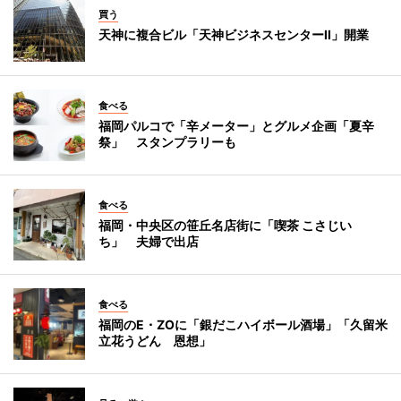
買う
天神に複合ビル「天神ビジネスセンターII」開業
食べる
福岡パルコで「辛メーター」とグルメ企画「夏辛
祭」 スタンプラリーも
食べる
福岡・中央区の笹丘名店街に「喫茶 こさじい
ち」 夫婦で出店
食べる
福岡のE・ZOに「銀だこハイボール酒場」「久留米
立花うどん 恩想」