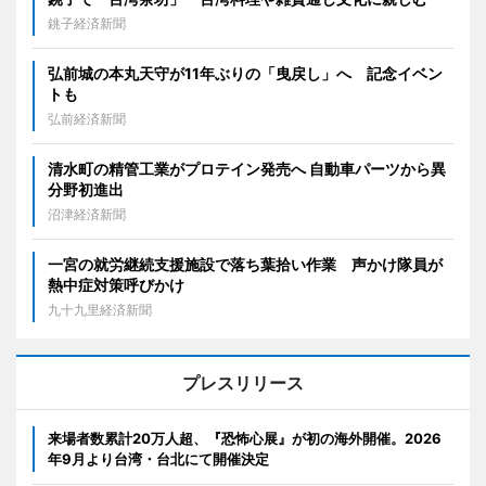
銚子経済新聞
弘前城の本丸天守が11年ぶりの「曳戻し」へ 記念イベン
トも
弘前経済新聞
清水町の精管工業がプロテイン発売へ 自動車パーツから異
分野初進出
沼津経済新聞
一宮の就労継続支援施設で落ち葉拾い作業 声かけ隊員が
熱中症対策呼びかけ
九十九里経済新聞
プレスリリース
来場者数累計20万人超、『恐怖心展』が初の海外開催。2026
年9月より台湾・台北にて開催決定