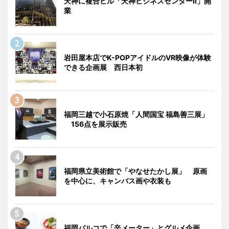
天神に複合ビル「天神ビジネスセンターII」開
業
岩田屋本店でK-POPアイドルのVR映像が体験
できる企画展 西日本初
福岡三越で小石原焼「人間国宝 福島善三展」
156点を展示販売
福岡県立美術館で「やなせたかし展」 原画
を中心に、キャンバス画や衣装も
福岡パルコで「辛メーター」とグルメ企画