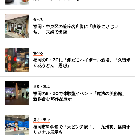
食べる
福岡・中央区の笹丘名店街に「喫茶 こさじい
ち」 夫婦で出店
食べる
福岡のE・ZOに「銀だこハイボール酒場」「久留米
立花うどん 恩想」
見る・遊ぶ
福岡のE・ZOで体験型イベント「魔法の美術館」
新作含む15作品展示
見る・遊ぶ
福岡市科学館で「大ピンチ展！」 九州初、福岡オ
リジナル展示も