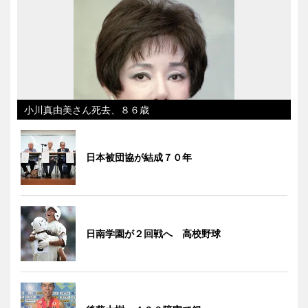
小川真由美さん死去、８６歳
日本被団協が結成７０年
日南学園が２回戦へ 高校野球