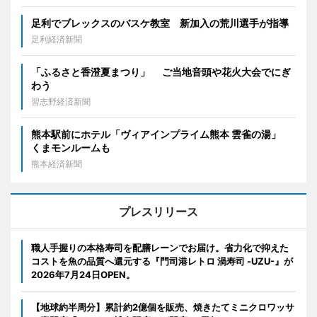
足利でブレックスのバスケ教室 新加入の荒川選手が指導
足利経済新聞
「ふるさと香澄夏まつり」 ご当地音頭や花火大会でにぎ
わう
習志野経済新聞
熊本駅前にホテル「ヴィアインプライム熊本 雲雀の湯」
くまモンルームも
熊本経済新聞
プレスリリース
職人手握りの本格寿司を配膳レーンでお届け。省力化で抑えた
コストを魚の品質へ還元する『門司港レトロ 渦寿司 -UZU-』が
2026年7月24日OPEN。
【地球約半周分】累計約2億個を販売、焼きたてミニクロワッサ