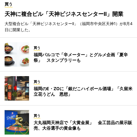
買う
天神に複合ビル「天神ビジネスセンターII」開業
大型複合ビル「天神ビジネスセンターII」（福岡市中央区天神1）が8月4
日に開業した。
買う
福岡パルコで「辛メーター」とグルメ企画「夏辛
祭」 スタンプラリーも
買う
福岡のE・ZOに「銀だこハイボール酒場」「久留米
立花うどん 恩想」
買う
大丸福岡天神店で「大黄金展」 金工芸品の展示販
売、大谷選手の黄金像も