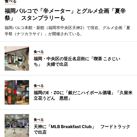
食べる
福岡パルコで「辛メーター」とグルメ企画「夏辛
祭」 スタンプラリーも
福岡パルコ本館・新館（福岡市中央区天神2）で現在、グルメ企画「夏
辛祭（ナツカラサイ）」が開催されている。
食べる
福岡・中央区の笹丘名店街に「喫茶 こさじい
ち」 夫婦で出店
食べる
福岡のE・ZOに「銀だこハイボール酒場」「久留米
立花うどん 恩想」
食べる
天神に「MLB Breakfast Club」 フードトラック
で出店