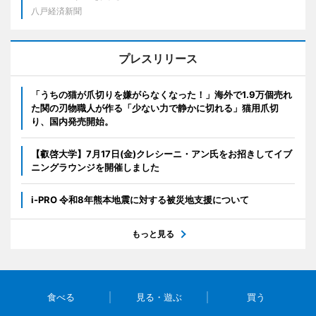
八戸経済新聞
プレスリリース
「うちの猫が爪切りを嫌がらなくなった！」海外で1.9万個売れ
た関の刃物職人が作る「少ない力で静かに切れる」猫用爪切
り、国内発売開始。
【叡啓大学】7月17日(金)クレシーニ・アン氏をお招きしてイブ
ニングラウンジを開催しました
i-PRO 令和8年熊本地震に対する被災地支援について
もっと見る
食べる
見る・遊ぶ
買う