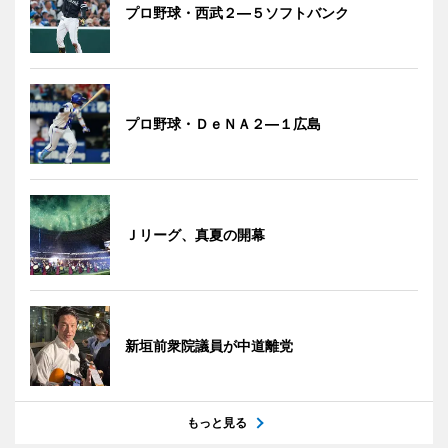
プロ野球・西武２―５ソフトバンク
プロ野球・ＤｅＮＡ２―１広島
Ｊリーグ、真夏の開幕
新垣前衆院議員が中道離党
もっと見る