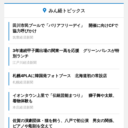
みん経トピックス
田川市民プールで「バリアフリーデイ」 開催に向けCFで
協力呼びかけ
筑豊経済新聞
3年連続甲子園出場の関東一高を応援 グリーンパレスが特
別ランチ
江戸川経済新聞
札幌4PLAに韓国発フォトブース 北海道初の常設店
札幌経済新聞
イオンタウン上里で「伝統芸能まつり」 獅子舞や太鼓、
着物体験も
本庄経済新聞
佐賀の演劇団体・猫を飼う、八戸で初公演 男女の関係、
ピアノや彫刻を交えて