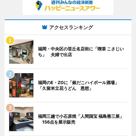
アクセスランキング
福岡・中央区の笹丘名店街に「喫茶 こさじい
ち」 夫婦で出店
福岡のE・ZOに「銀だこハイボール酒場」
「久留米立花うどん 恩想」
福岡三越で小石原焼「人間国宝 福島善三展」
156点を展示販売