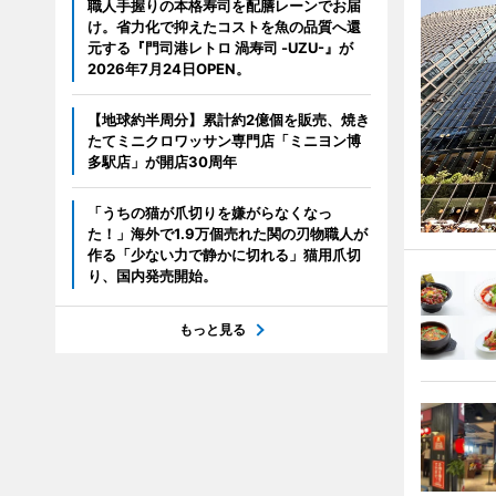
職人手握りの本格寿司を配膳レーンでお届
け。省力化で抑えたコストを魚の品質へ還
元する『門司港レトロ 渦寿司 -UZU-』が
2026年7月24日OPEN。
【地球約半周分】累計約2億個を販売、焼き
たてミニクロワッサン専門店「ミニヨン博
多駅店」が開店30周年
「うちの猫が爪切りを嫌がらなくなっ
た！」海外で1.9万個売れた関の刃物職人が
作る「少ない力で静かに切れる」猫用爪切
り、国内発売開始。
もっと見る