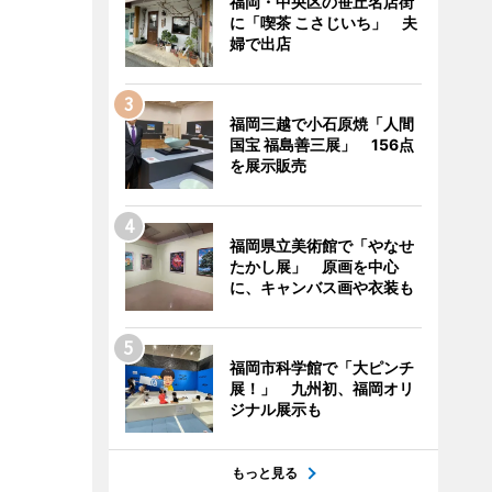
福岡・中央区の笹丘名店街
に「喫茶 こさじいち」 夫
婦で出店
福岡三越で小石原焼「人間
国宝 福島善三展」 156点
を展示販売
福岡県立美術館で「やなせ
たかし展」 原画を中心
に、キャンバス画や衣装も
福岡市科学館で「大ピンチ
展！」 九州初、福岡オリ
ジナル展示も
もっと見る