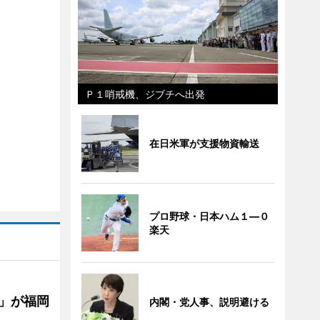
Ｐ１哨戒機、ジブチへ出発
在日米軍が支援物資輸送
プロ野球・日本ハム１―０
楽天
」が福岡
内閣・党人事、説明避ける