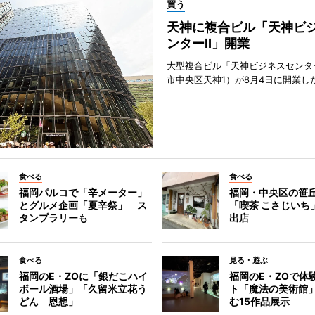
買う
天神に複合ビル「天神ビ
ンターII」開業
大型複合ビル「天神ビジネスセンター
市中央区天神1）が8月4日に開業し
食べる
食べる
福岡パルコで「辛メーター」
福岡・中央区の笹
とグルメ企画「夏辛祭」 ス
「喫茶 こさじいち
タンプラリーも
出店
食べる
見る・遊ぶ
福岡のE・ZOに「銀だこハイ
福岡のE・ZOで体
ボール酒場」「久留米立花う
ト「魔法の美術館
どん 恩想」
む15作品展示