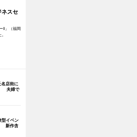
ジネスセ
II」（福岡
た。
丘名店街に
」 夫婦で
験型イベン
」 新作含