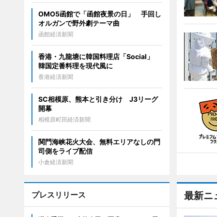
OMO5函館で「函館夜景の日」 手回し
オルガンで野外劇テーマ曲
函館経済新聞
香港・九龍塘に韓国料理店「Social」
韓国定番料理を現代風に
香港経済新聞
SC相模原、熊本と引き分け J3リーグ
開幕
相模原町田経済新聞
関門海峡花火大会、無料エリアなしの門
司側をライブ配信
小倉経済新聞
プレスリリース
最新ニ