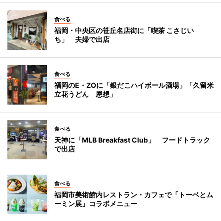
食べる
福岡・中央区の笹丘名店街に「喫茶 こさじい
ち」 夫婦で出店
食べる
福岡のE・ZOに「銀だこハイボール酒場」「久留米
立花うどん 恩想」
食べる
天神に「MLB Breakfast Club」 フードトラック
で出店
食べる
福岡市美術館内レストラン・カフェで「トーベとム
ーミン展」コラボメニュー