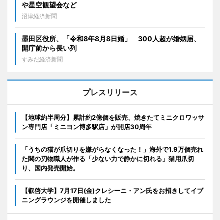
や星空観望会など
沼津経済新聞
墨田区役所、「令和8年8月8日婚」 300人超が婚姻届、
開庁前から長い列
すみだ経済新聞
プレスリリース
【地球約半周分】累計約2億個を販売、焼きたてミニクロワッサ
ン専門店「ミニヨン博多駅店」が開店30周年
「うちの猫が爪切りを嫌がらなくなった！」海外で1.9万個売れ
た関の刃物職人が作る「少ない力で静かに切れる」猫用爪切
り、国内発売開始。
【叡啓大学】7月17日(金)クレシーニ・アン氏をお招きしてイブ
ニングラウンジを開催しました