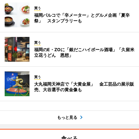
買う
福岡パルコで「辛メーター」とグルメ企画「夏辛
祭」 スタンプラリーも
買う
福岡のE・ZOに「銀だこハイボール酒場」「久留米
立花うどん 恩想」
買う
大丸福岡天神店で「大黄金展」 金工芸品の展示販
売、大谷選手の黄金像も
もっと見る
食べる