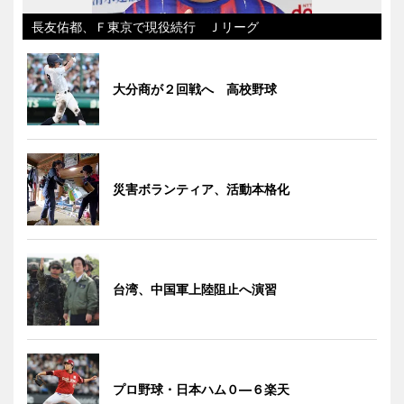
長友佑都、Ｆ東京で現役続行 Ｊリーグ
大分商が２回戦へ 高校野球
災害ボランティア、活動本格化
台湾、中国軍上陸阻止へ演習
プロ野球・日本ハム０―６楽天