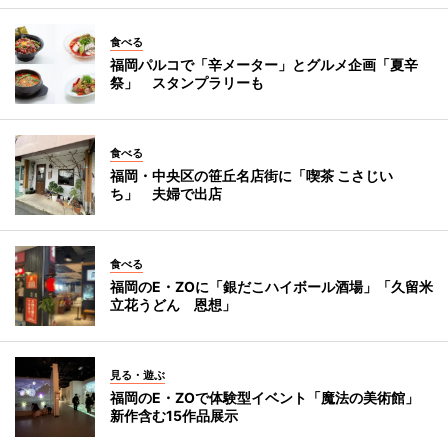
食べる
福岡パルコで「辛メーター」とグルメ企画「夏辛
祭」 スタンプラリーも
食べる
福岡・中央区の笹丘名店街に「喫茶 こさじい
ち」 夫婦で出店
食べる
福岡のE・ZOに「銀だこハイボール酒場」「久留米
立花うどん 恩想」
見る・遊ぶ
福岡のE・ZOで体験型イベント「魔法の美術館」
新作含む15作品展示