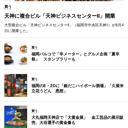
買う
天神に複合ビル「天神ビジネスセンターII」開業
大型複合ビル「天神ビジネスセンターII」（福岡市中央区天神1）が8月4
日に開業した。
買う
福岡パルコで「辛メーター」とグルメ企画「夏辛
祭」 スタンプラリーも
買う
福岡のE・ZOに「銀だこハイボール酒場」「久留米
立花うどん 恩想」
買う
大丸福岡天神店で「大黄金展」 金工芸品の展示販
売、大谷選手の黄金像も