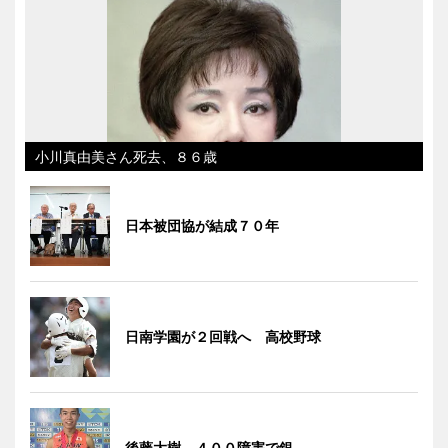
小川真由美さん死去、８６歳
日本被団協が結成７０年
日南学園が２回戦へ 高校野球
後藤大樹、４００障害で銀