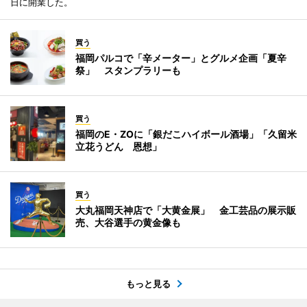
日に開業した。
買う
福岡パルコで「辛メーター」とグルメ企画「夏辛
祭」 スタンプラリーも
買う
福岡のE・ZOに「銀だこハイボール酒場」「久留米
立花うどん 恩想」
買う
大丸福岡天神店で「大黄金展」 金工芸品の展示販
売、大谷選手の黄金像も
もっと見る