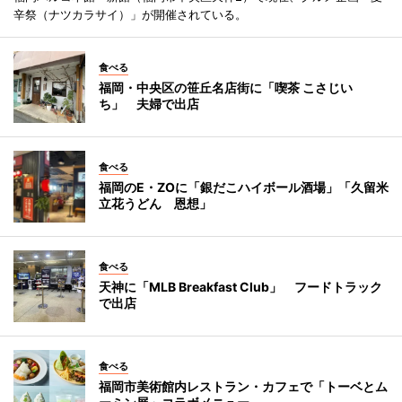
辛祭（ナツカラサイ）」が開催されている。
食べる
福岡・中央区の笹丘名店街に「喫茶 こさじい
ち」 夫婦で出店
食べる
福岡のE・ZOに「銀だこハイボール酒場」「久留米
立花うどん 恩想」
食べる
天神に「MLB Breakfast Club」 フードトラック
で出店
食べる
福岡市美術館内レストラン・カフェで「トーベとム