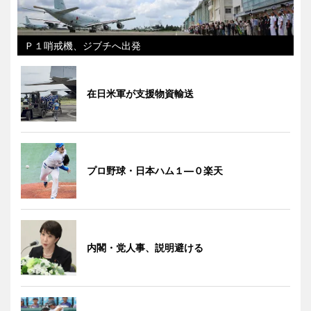
Ｐ１哨戒機、ジブチへ出発
在日米軍が支援物資輸送
プロ野球・日本ハム１―０楽天
内閣・党人事、説明避ける