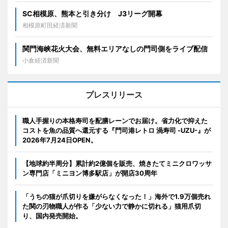
SC相模原、熊本と引き分け J3リーグ開幕
相模原町田経済新聞
関門海峡花火大会、無料エリアなしの門司側をライブ配信
小倉経済新聞
プレスリリース
職人手握りの本格寿司を配膳レーンでお届け。省力化で抑えた
コストを魚の品質へ還元する『門司港レトロ 渦寿司 -UZU-』が
2026年7月24日OPEN。
【地球約半周分】累計約2億個を販売、焼きたてミニクロワッサ
ン専門店「ミニヨン博多駅店」が開店30周年
「うちの猫が爪切りを嫌がらなくなった！」海外で1.9万個売れ
た関の刃物職人が作る「少ない力で静かに切れる」猫用爪切
り、国内発売開始。