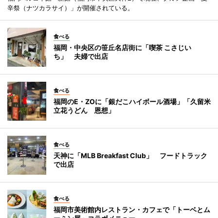
辛祭（ナツカラサイ）」が開催されている。
食べる
福岡・中央区の笹丘名店街に「喫茶 こさじい
ち」 夫婦で出店
食べる
福岡のE・ZOに「銀だこハイボール酒場」「久留米
立花うどん 恩想」
食べる
天神に「MLB Breakfast Club」 フードトラック
で出店
食べる
福岡市美術館内レストラン・カフェで「トーベとム