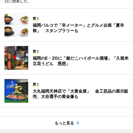
日に開業した。
買う
福岡パルコで「辛メーター」とグルメ企画「夏辛
祭」 スタンプラリーも
買う
福岡のE・ZOに「銀だこハイボール酒場」「久留米
立花うどん 恩想」
買う
大丸福岡天神店で「大黄金展」 金工芸品の展示販
売、大谷選手の黄金像も
もっと見る