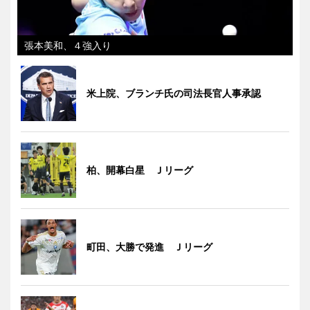
張本美和、４強入り
米上院、ブランチ氏の司法長官人事承認
柏、開幕白星 Ｊリーグ
町田、大勝で発進 Ｊリーグ