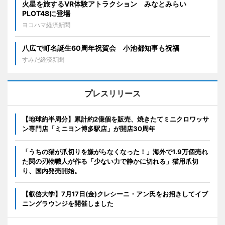
火星を旅するVR体験アトラクション みなとみらい
PLOT48に登場
ヨコハマ経済新聞
八広で町名誕生60周年祝賀会 小池都知事も祝福
すみだ経済新聞
プレスリリース
【地球約半周分】累計約2億個を販売、焼きたてミニクロワッサ
ン専門店「ミニヨン博多駅店」が開店30周年
「うちの猫が爪切りを嫌がらなくなった！」海外で1.9万個売れ
た関の刃物職人が作る「少ない力で静かに切れる」猫用爪切
り、国内発売開始。
【叡啓大学】7月17日(金)クレシーニ・アン氏をお招きしてイブ
ニングラウンジを開催しました