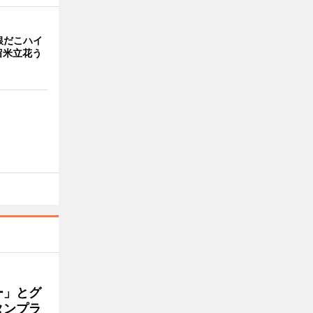
銀だこハイ
留米立花う
ー」とグ
タンプラ