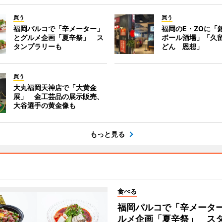
買う
買う
福岡パルコで「辛メーター」
福岡のE・ZOに「
とグルメ企画「夏辛祭」 ス
ボール酒場」「久
タンプラリーも
どん 恩想」
買う
大丸福岡天神店で「大黄金
展」 金工芸品の展示販売、
大谷選手の黄金像も
もっと見る
食べる
福岡パルコで「辛メータ
ルメ企画「夏辛祭」 ス