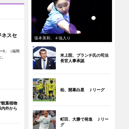
ジネスセ
張本美和、４強入り
II」（福岡
米上院、ブランチ氏の司法
た。
長官人事承認
柏、開幕白星 Ｊリーグ
で観葉植物
県内外から
町田、大勝で発進 Ｊリー
グ