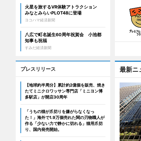
火星を旅するVR体験アトラクション
みなとみらいPLOT48に登場
ヨコハマ経済新聞
八広で町名誕生60周年祝賀会 小池都
知事も祝福
すみだ経済新聞
プレスリリース
最新ニ
【地球約半周分】累計約2億個を販売、焼き
たてミニクロワッサン専門店「ミニヨン博
多駅店」が開店30周年
「うちの猫が爪切りを嫌がらなくなっ
た！」海外で1.9万個売れた関の刃物職人が
作る「少ない力で静かに切れる」猫用爪切
り、国内発売開始。