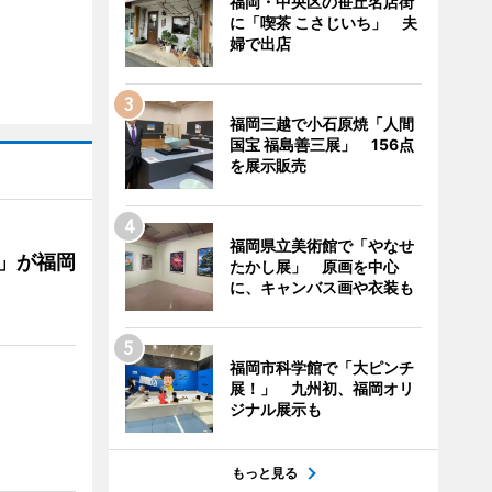
福岡・中央区の笹丘名店街
に「喫茶 こさじいち」 夫
婦で出店
福岡三越で小石原焼「人間
国宝 福島善三展」 156点
を展示販売
福岡県立美術館で「やなせ
」が福岡
たかし展」 原画を中心
に、キャンバス画や衣装も
福岡市科学館で「大ピンチ
展！」 九州初、福岡オリ
ジナル展示も
もっと見る