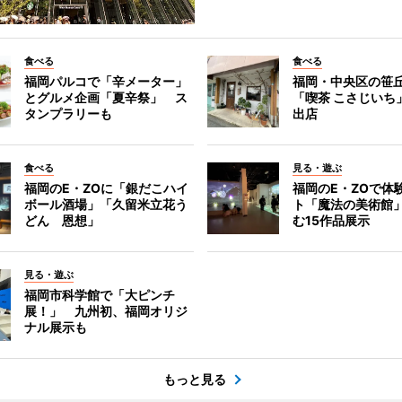
食べる
食べる
福岡パルコで「辛メーター」
福岡・中央区の笹
とグルメ企画「夏辛祭」 ス
「喫茶 こさじいち
タンプラリーも
出店
食べる
見る・遊ぶ
福岡のE・ZOに「銀だこハイ
福岡のE・ZOで体
ボール酒場」「久留米立花う
ト「魔法の美術館
どん 恩想」
む15作品展示
見る・遊ぶ
福岡市科学館で「大ピンチ
展！」 九州初、福岡オリジ
ナル展示も
もっと見る