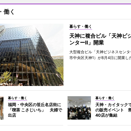
・働く
暮らす・働く
天神に複合ビル「天神ビ
ンターII」開業
大型複合ビル「天神ビジネスセンター
市中央区天神1）が8月4日に開業し
暮らす・働く
暮らす・働く
福岡・中央区の笹丘名店街に
天神・カイタック
「喫茶 こさじいち」 夫婦で
の販売イベント 
出店
40店が集結