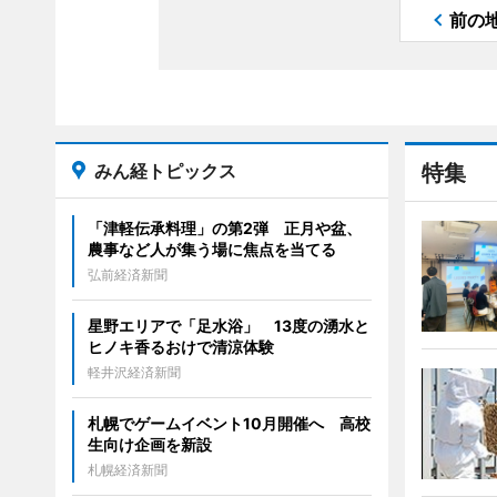
前の
みん経トピックス
特集
「津軽伝承料理」の第2弾 正月や盆、
農事など人が集う場に焦点を当てる
弘前経済新聞
星野エリアで「足水浴」 13度の湧水と
ヒノキ香るおけで清涼体験
軽井沢経済新聞
札幌でゲームイベント10月開催へ 高校
生向け企画を新設
札幌経済新聞