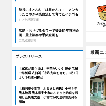
渋谷にすとぷり「縁日かふぇ」 メンカ
ラたこやきや楽曲流して育てたイチゴも
シブヤ経済新聞
広島・おりづるタワーで被爆81年特別企
画 屋上演奏や手紙企画も
広島経済新聞
最新ニ
プレスリリース
【家族が集う日は、中華がいい】博多 老舗
中華料理 八仙閣「令和九年おせち」8月1日
より予約受付開始
【福岡県小郡市 ふるさと納税】令和８年
熊本地震 熊本県宇土市のふるさと納税を活
用した災害支援 小郡市が代理寄附受付を
開始