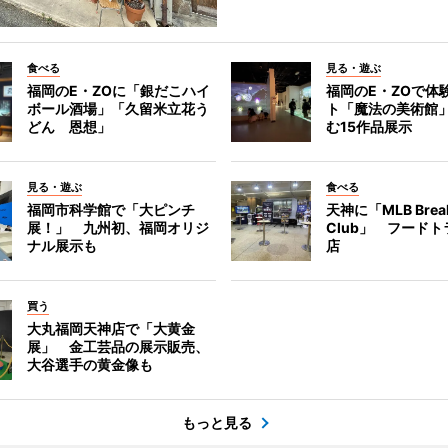
食べる
見る・遊ぶ
福岡のE・ZOに「銀だこハイ
福岡のE・ZOで体
ボール酒場」「久留米立花う
ト「魔法の美術館
どん 恩想」
む15作品展示
見る・遊ぶ
食べる
福岡市科学館で「大ピンチ
天神に「MLB Break
展！」 九州初、福岡オリジ
Club」 フード
ナル展示も
店
買う
大丸福岡天神店で「大黄金
展」 金工芸品の展示販売、
大谷選手の黄金像も
もっと見る