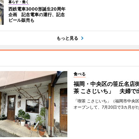
暮らす・働く
西鉄電車3000形誕生20周年
企画 記念電車の運行、記念
ビール販売も
もっと見る
食べる
福岡・中央区の笹丘名店
茶 こさじいち」 夫婦で
「喫茶 こさじいち」（福岡市中央区
オープンして、7月20日で3カ月が