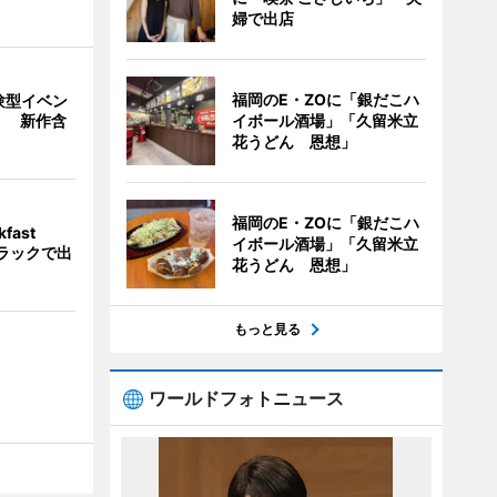
婦で出店
福岡のE・ZOに「銀だこハ
験型イベン
イボール酒場」「久留米立
」 新作含
花うどん 恩想」
福岡のE・ZOに「銀だこハ
fast
イボール酒場」「久留米立
トラックで出
花うどん 恩想」
もっと見る
ワールドフォトニュース