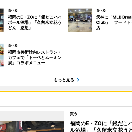
食べる
食べる
福岡のE・ZOに「銀だこハイ
天神に「MLB Break
ボール酒場」「久留米立花う
Club」 フード
どん 恩想」
店
食べる
福岡市美術館内レストラン・
カフェで「トーベとムーミン
展」コラボメニュー
もっと見る
買う
福岡のE・ZOに「銀だこ
ル酒場」「久留米立花う