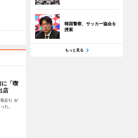
韓国警察、サッカー協会を
捜索
もっと見る
街に「喫
出店
笹丘1）が
たった。