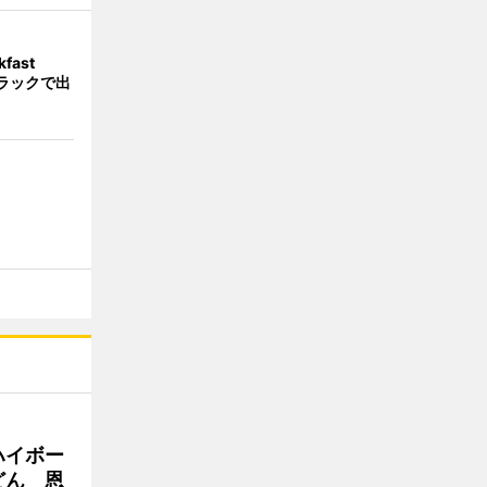
fast
トラックで出
ハイボー
どん 恩