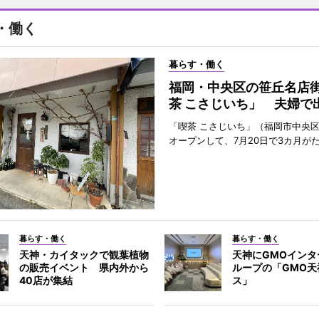
・働く
暮らす・働く
福岡・中央区の笹丘名店
茶 こさじいち」 夫婦で
「喫茶 こさじいち」（福岡市中央区
オープンして、7月20日で3カ月が
暮らす・働く
暮らす・働く
天神・カイタックで観葉植物
天神にGMOインタ
の販売イベント 県内外から
ループの「GMO天
40店が集結
ス」