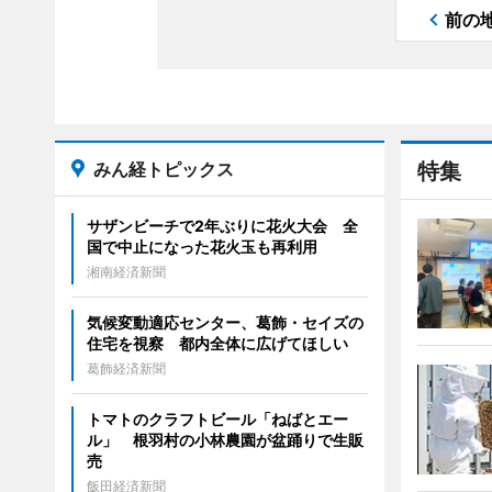
前の
みん経トピックス
特集
サザンビーチで2年ぶりに花火大会 全
国で中止になった花火玉も再利用
湘南経済新聞
気候変動適応センター、葛飾・セイズの
住宅を視察 都内全体に広げてほしい
葛飾経済新聞
トマトのクラフトビール「ねばとエー
ル」 根羽村の小林農園が盆踊りで生販
売
飯田経済新聞