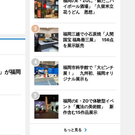
福岡のE・ZOに「銀だこハ
イボール酒場」「久留米立
花うどん 恩想」
福岡三越で小石原焼「人間
国宝 福島善三展」 156点
を展示販売
福岡市科学館で「大ピンチ
」が福岡
展！」 九州初、福岡オリ
ジナル展示も
福岡のE・ZOで体験型イベ
ント「魔法の美術館」 新
作含む15作品展示
もっと見る