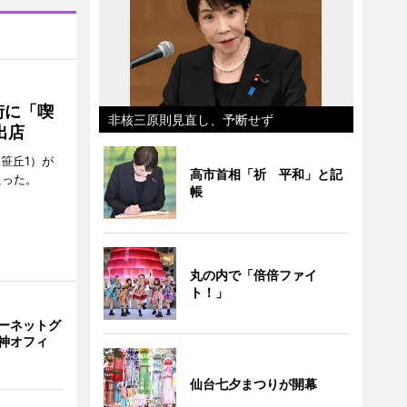
街に「喫
非核三原則見直し、予断せず
出店
笹丘1）が
高市首相「祈 平和」と記
たった。
帳
丸の内で「倍倍ファイ
ト！」
ーネットグ
神オフィ
仙台七夕まつりが開幕