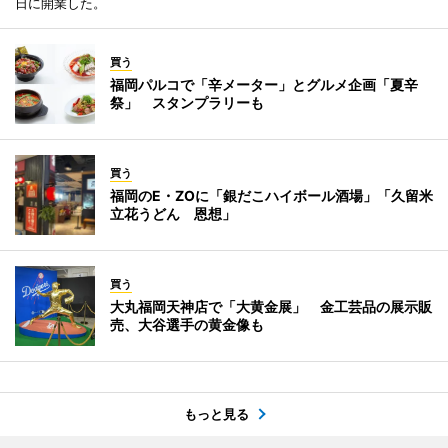
日に開業した。
買う
福岡パルコで「辛メーター」とグルメ企画「夏辛
祭」 スタンプラリーも
買う
福岡のE・ZOに「銀だこハイボール酒場」「久留米
立花うどん 恩想」
買う
大丸福岡天神店で「大黄金展」 金工芸品の展示販
売、大谷選手の黄金像も
もっと見る