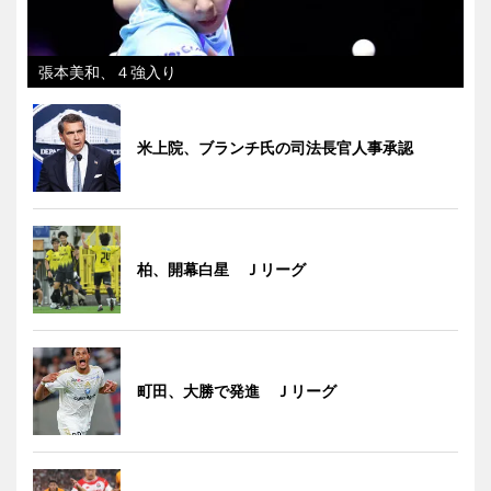
張本美和、４強入り
米上院、ブランチ氏の司法長官人事承認
柏、開幕白星 Ｊリーグ
町田、大勝で発進 Ｊリーグ