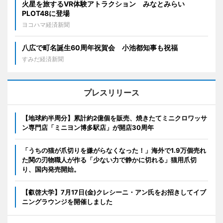
火星を旅するVR体験アトラクション みなとみらい
PLOT48に登場
ヨコハマ経済新聞
八広で町名誕生60周年祝賀会 小池都知事も祝福
すみだ経済新聞
プレスリリース
【地球約半周分】累計約2億個を販売、焼きたてミニクロワッサ
ン専門店「ミニヨン博多駅店」が開店30周年
「うちの猫が爪切りを嫌がらなくなった！」海外で1.9万個売れ
た関の刃物職人が作る「少ない力で静かに切れる」猫用爪切
り、国内発売開始。
【叡啓大学】7月17日(金)クレシーニ・アン氏をお招きしてイブ
ニングラウンジを開催しました