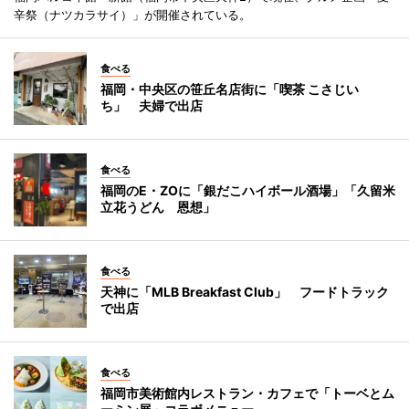
辛祭（ナツカラサイ）」が開催されている。
食べる
福岡・中央区の笹丘名店街に「喫茶 こさじい
ち」 夫婦で出店
食べる
福岡のE・ZOに「銀だこハイボール酒場」「久留米
立花うどん 恩想」
食べる
天神に「MLB Breakfast Club」 フードトラック
で出店
食べる
福岡市美術館内レストラン・カフェで「トーベとム