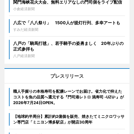
関門海峡花火大会、無料エリアなしの門司側をライブ配信
小倉経済新聞
八広で「八八祭り」 1500人が提灯行列、多幸アートも
すみだ経済新聞
八戸の「騎馬打毬」、若手騎手の姿勇ましく 20年ぶりの
正式参拝も
八戸経済新聞
プレスリリース
職人手握りの本格寿司を配膳レーンでお届け。省力化で抑えた
コストを魚の品質へ還元する『門司港レトロ 渦寿司 -UZU-』が
2026年7月24日OPEN。
【地球約半周分】累計約2億個を販売、焼きたてミニクロワッサ
ン専門店「ミニヨン博多駅店」が開店30周年