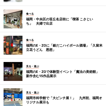
食べる
福岡・中央区の笹丘名店街に「喫茶 こさじい
ち」 夫婦で出店
食べる
福岡のE・ZOに「銀だこハイボール酒場」「久留米
立花うどん 恩想」
見る・遊ぶ
福岡のE・ZOで体験型イベント「魔法の美術館」
新作含む15作品展示
見る・遊ぶ
福岡市科学館で「大ピンチ展！」 九州初、福岡オ
リジナル展示も