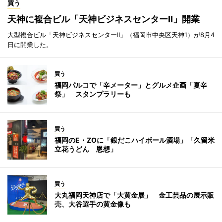
買う
天神に複合ビル「天神ビジネスセンターII」開業
大型複合ビル「天神ビジネスセンターII」（福岡市中央区天神1）が8月4
日に開業した。
買う
福岡パルコで「辛メーター」とグルメ企画「夏辛
祭」 スタンプラリーも
買う
福岡のE・ZOに「銀だこハイボール酒場」「久留米
立花うどん 恩想」
買う
大丸福岡天神店で「大黄金展」 金工芸品の展示販
売、大谷選手の黄金像も