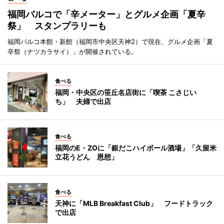
福岡パルコで「辛メーター」とグルメ企画「夏辛
祭」 スタンプラリーも
福岡パルコ本館・新館（福岡市中央区天神2）で現在、グルメ企画「夏
辛祭（ナツカラサイ）」が開催されている。
食べる
福岡・中央区の笹丘名店街に「喫茶 こさじい
ち」 夫婦で出店
食べる
福岡のE・ZOに「銀だこハイボール酒場」「久留米
立花うどん 恩想」
食べる
天神に「MLB Breakfast Club」 フードトラック
で出店