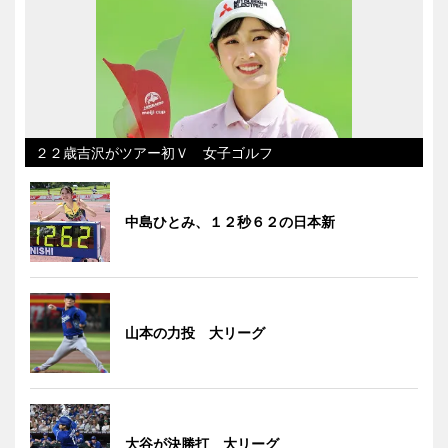
２２歳吉沢がツアー初Ｖ 女子ゴルフ
中島ひとみ、１２秒６２の日本新
山本の力投 大リーグ
大谷が決勝打 大リーグ