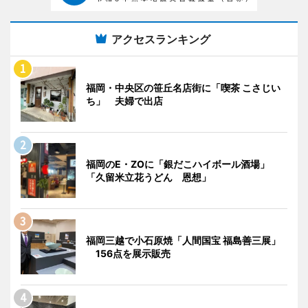
アクセスランキング
福岡・中央区の笹丘名店街に「喫茶 こさじい
ち」 夫婦で出店
福岡のE・ZOに「銀だこハイボール酒場」
「久留米立花うどん 恩想」
福岡三越で小石原焼「人間国宝 福島善三展」
156点を展示販売