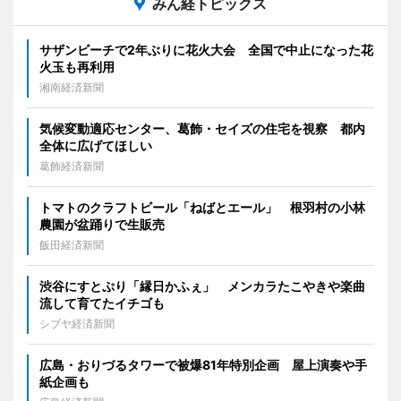
みん経トピックス
サザンビーチで2年ぶりに花火大会 全国で中止になった花
火玉も再利用
湘南経済新聞
気候変動適応センター、葛飾・セイズの住宅を視察 都内
全体に広げてほしい
葛飾経済新聞
トマトのクラフトビール「ねばとエール」 根羽村の小林
農園が盆踊りで生販売
飯田経済新聞
渋谷にすとぷり「縁日かふぇ」 メンカラたこやきや楽曲
流して育てたイチゴも
シブヤ経済新聞
広島・おりづるタワーで被爆81年特別企画 屋上演奏や手
紙企画も