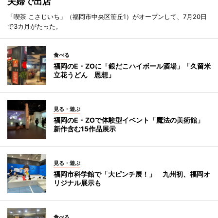
夫婦で出店
「喫茶 こさじいち」（福岡市中央区笹丘1）がオープンして、7月20日
で3カ月がたった。
食べる
福岡のE・ZOに「銀だこハイボール酒場」「久留米
立花うどん 恩想」
見る・遊ぶ
福岡のE・ZOで体験型イベント「魔法の美術館」
新作含む15作品展示
見る・遊ぶ
福岡市科学館で「大ピンチ展！」 九州初、福岡オ
リジナル展示も
食べる