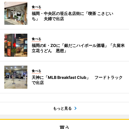
食べる
福岡・中央区の笹丘名店街に「喫茶 こさじい
ち」 夫婦で出店
食べる
福岡のE・ZOに「銀だこハイボール酒場」「久留米
立花うどん 恩想」
食べる
天神に「MLB Breakfast Club」 フードトラック
で出店
もっと見る
買う