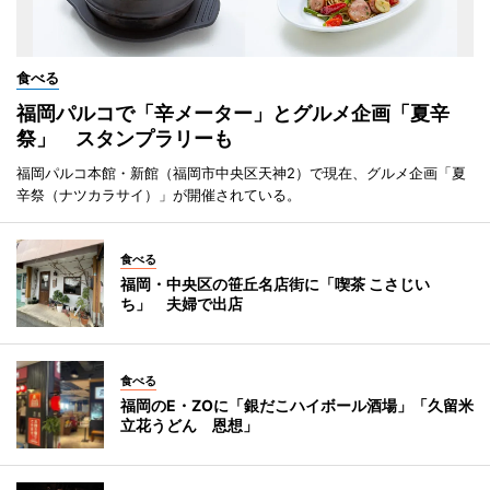
食べる
福岡パルコで「辛メーター」とグルメ企画「夏辛
祭」 スタンプラリーも
福岡パルコ本館・新館（福岡市中央区天神2）で現在、グルメ企画「夏
辛祭（ナツカラサイ）」が開催されている。
食べる
福岡・中央区の笹丘名店街に「喫茶 こさじい
ち」 夫婦で出店
食べる
福岡のE・ZOに「銀だこハイボール酒場」「久留米
立花うどん 恩想」