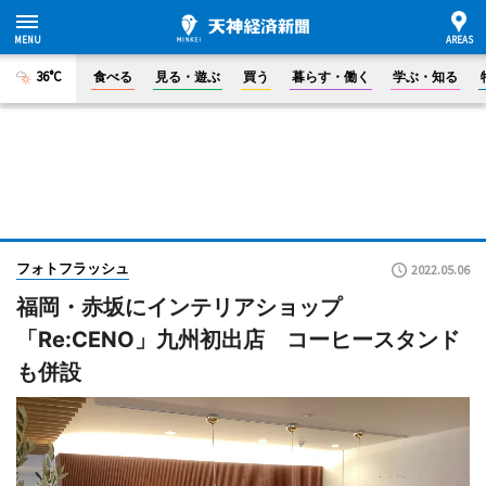
36°C
食べる
見る・遊ぶ
買う
暮らす・働く
学ぶ・知る
フォトフラッシュ
2022.05.06
福岡・赤坂にインテリアショップ
「Re:CENO」九州初出店 コーヒースタンド
も併設