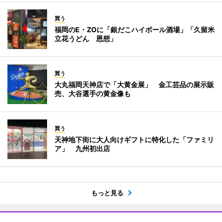
買う
福岡のE・ZOに「銀だこハイボール酒場」「久留米
立花うどん 恩想」
買う
大丸福岡天神店で「大黄金展」 金工芸品の展示販
売、大谷選手の黄金像も
買う
天神地下街に大人向けギフトに特化した「ファミリ
ア」 九州初出店
もっと見る