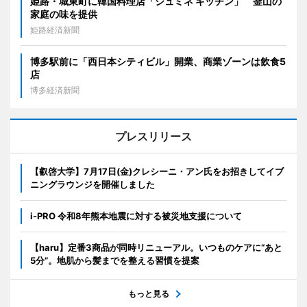
姫路・城東町に韓国料理店「ジュミネ キッチン」 釜山の
家庭の味を提供
姫路経済新聞
博多駅前に「西日本シティビル」開業、商業ゾーンは飲食5
店
博多経済新聞
プレスリリース
【叡啓大学】7月17日(金)クレシーニ・アン氏をお招きしてイブ
ニングラウンジを開催しました
i-PRO 令和8年熊本地震に対する被災地支援について
【haru】定番3商品が同時リニューアル。いつものケアに“あと
5分”。地肌から髪までを整える習慣を提案
もっと見る