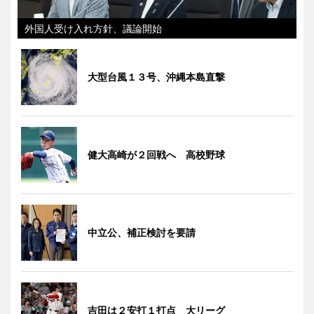
外国人受け入れ方針、議論開始
大型台風１３号、沖縄本島直撃
健大高崎が２回戦へ 高校野球
中立公、補正検討を要請
吉田は２安打１打点 大リーグ