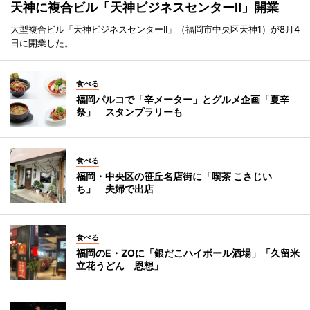
天神に複合ビル「天神ビジネスセンターII」開業
大型複合ビル「天神ビジネスセンターII」（福岡市中央区天神1）が8月4
日に開業した。
食べる
福岡パルコで「辛メーター」とグルメ企画「夏辛
祭」 スタンプラリーも
食べる
福岡・中央区の笹丘名店街に「喫茶 こさじい
ち」 夫婦で出店
食べる
福岡のE・ZOに「銀だこハイボール酒場」「久留米
立花うどん 恩想」