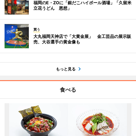
福岡のE・ZOに「銀だこハイボール酒場」「久留米
立花うどん 恩想」
買う
大丸福岡天神店で「大黄金展」 金工芸品の展示販
売、大谷選手の黄金像も
もっと見る
食べる