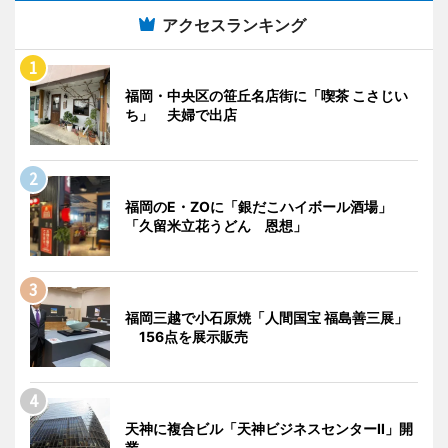
アクセスランキング
福岡・中央区の笹丘名店街に「喫茶 こさじい
ち」 夫婦で出店
福岡のE・ZOに「銀だこハイボール酒場」
「久留米立花うどん 恩想」
福岡三越で小石原焼「人間国宝 福島善三展」
156点を展示販売
天神に複合ビル「天神ビジネスセンターII」開
業