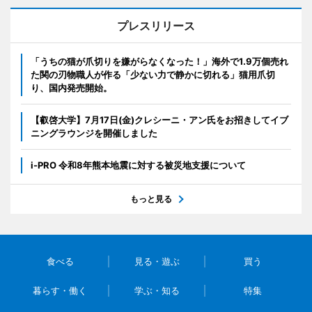
プレスリリース
「うちの猫が爪切りを嫌がらなくなった！」海外で1.9万個売れ
た関の刃物職人が作る「少ない力で静かに切れる」猫用爪切
り、国内発売開始。
【叡啓大学】7月17日(金)クレシーニ・アン氏をお招きしてイブ
ニングラウンジを開催しました
i-PRO 令和8年熊本地震に対する被災地支援について
もっと見る
食べる
見る・遊ぶ
買う
暮らす・働く
学ぶ・知る
特集