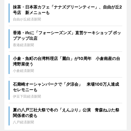
抹茶・日本茶カフェ「ナナズグリーンティー」、自由が丘2
号店 新メニューも
自由が丘経済新聞
香港・ifcに「フォーシーズンズ」直営ケーキショップ ポッ
プアップ出店
香港経済新聞
小倉・魚町の台湾料理店「麗白」が10周年 小倉南産の台
湾野菜使う
小倉経済新聞
石廊崎オーシャンパークで「夕涼会」 来場100万人達成
セレモニーも
伊豆下田経済新聞
夏の八戸三社大祭で冬の「えんぶり」公演 青森ねぶた祭
関係者の姿も
八戸経済新聞