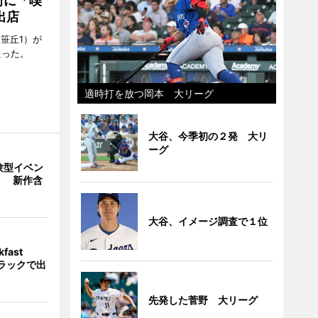
街に「喫
出店
笹丘1）が
たった。
適時打を放つ岡本 大リーグ
大谷、今季初の２発 大リ
ーグ
験型イベン
」 新作含
大谷、イメージ調査で１位
fast
トラックで出
先発した菅野 大リーグ