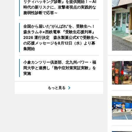
リティハッキング診断』を提供開始！～AI
時代の新リスクに、攻撃者視点の実践的な
脆弱性診断で応答～
全国から届いた"がんばれ"を、受験生へ！
森永ラムネ×西鉄電車 『受験生応援列車』
2026 運行決定 森永製菓公式Xで受験生へ
の応援メッセージを8月12日（水）より募
集開始
小倉カンツリー倶楽部、北九州パワー・福
岡大学と連携し「熱中症対策実証実験」を
実施
もっと見る