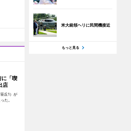
米大統領ヘリに民間機接近
もっと見る
街に「喫
出店
笹丘1）が
たった。