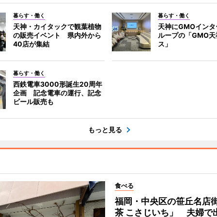
暮らす・働く
暮らす・働く
天神・カイタックで観葉植物
天神にGMOインタ
の販売イベント 県内外から
ループの「GMO天
40店が集結
ス」
暮らす・働く
西鉄電車3000形誕生20周年
企画 記念電車の運行、記念
ビール販売も
もっと見る
食べる
福岡・中央区の笹丘名店
茶 こさじいち」 夫婦で