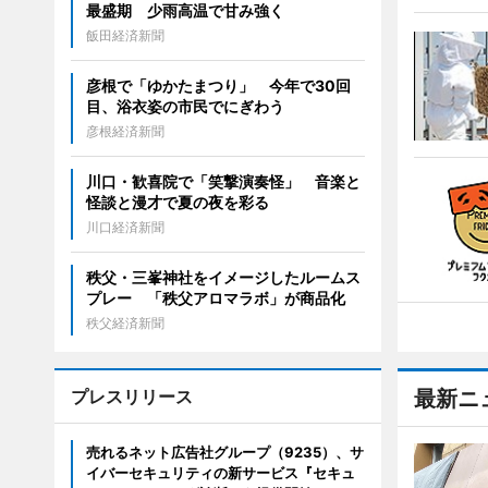
最盛期 少雨高温で甘み強く
飯田経済新聞
彦根で「ゆかたまつり」 今年で30回
目、浴衣姿の市民でにぎわう
彦根経済新聞
川口・歓喜院で「笑撃演奏怪」 音楽と
怪談と漫才で夏の夜を彩る
川口経済新聞
秩父・三峯神社をイメージしたルームス
プレー 「秩父アロマラボ」が商品化
秩父経済新聞
プレスリリース
最新ニ
売れるネット広告社グループ（9235）、サ
イバーセキュリティの新サービス『セキュ