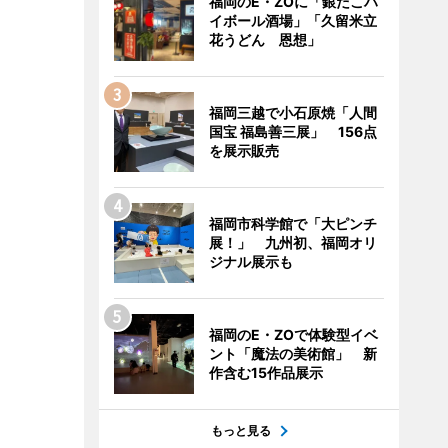
福岡のE・ZOに「銀だこハ
イボール酒場」「久留米立
花うどん 恩想」
福岡三越で小石原焼「人間
国宝 福島善三展」 156点
を展示販売
福岡市科学館で「大ピンチ
展！」 九州初、福岡オリ
ジナル展示も
福岡のE・ZOで体験型イベ
ント「魔法の美術館」 新
作含む15作品展示
もっと見る