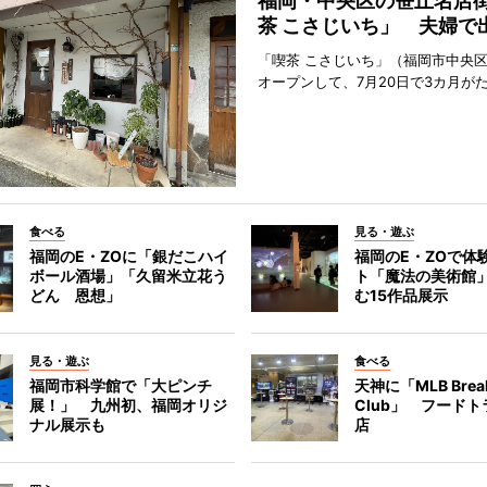
福岡・中央区の笹丘名店
茶 こさじいち」 夫婦で
「喫茶 こさじいち」（福岡市中央区
オープンして、7月20日で3カ月が
食べる
見る・遊ぶ
福岡のE・ZOに「銀だこハイ
福岡のE・ZOで体
ボール酒場」「久留米立花う
ト「魔法の美術館
どん 恩想」
む15作品展示
見る・遊ぶ
食べる
福岡市科学館で「大ピンチ
天神に「MLB Break
展！」 九州初、福岡オリジ
Club」 フード
ナル展示も
店