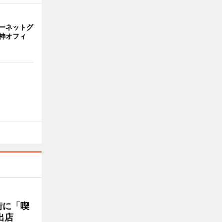
ーネットグ
神オフィ
街に「喫
出店