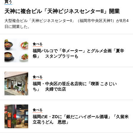
買う
天神に複合ビル「天神ビジネスセンターII」開業
大型複合ビル「天神ビジネスセンターII」（福岡市中央区天神1）が8月4
日に開業した。
食べる
福岡パルコで「辛メーター」とグルメ企画「夏辛
祭」 スタンプラリーも
食べる
福岡・中央区の笹丘名店街に「喫茶 こさじい
ち」 夫婦で出店
食べる
福岡のE・ZOに「銀だこハイボール酒場」「久留米
立花うどん 恩想」