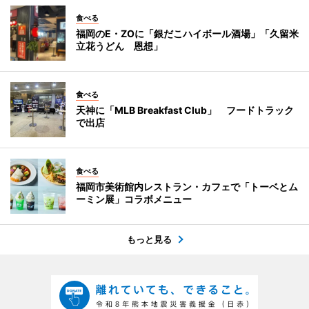
食べる
福岡のE・ZOに「銀だこハイボール酒場」「久留米
立花うどん 恩想」
食べる
天神に「MLB Breakfast Club」 フードトラック
で出店
食べる
福岡市美術館内レストラン・カフェで「トーベとム
ーミン展」コラボメニュー
もっと見る