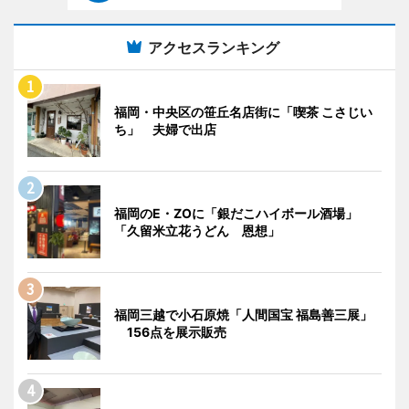
アクセスランキング
福岡・中央区の笹丘名店街に「喫茶 こさじい
ち」 夫婦で出店
福岡のE・ZOに「銀だこハイボール酒場」
「久留米立花うどん 恩想」
福岡三越で小石原焼「人間国宝 福島善三展」
156点を展示販売