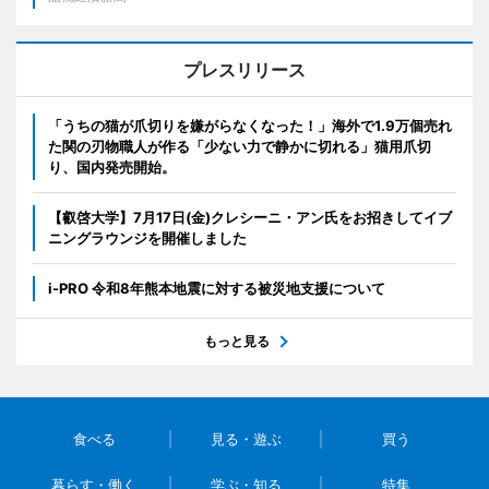
プレスリリース
「うちの猫が爪切りを嫌がらなくなった！」海外で1.9万個売れ
た関の刃物職人が作る「少ない力で静かに切れる」猫用爪切
り、国内発売開始。
【叡啓大学】7月17日(金)クレシーニ・アン氏をお招きしてイブ
ニングラウンジを開催しました
i-PRO 令和8年熊本地震に対する被災地支援について
もっと見る
食べる
見る・遊ぶ
買う
暮らす・働く
学ぶ・知る
特集