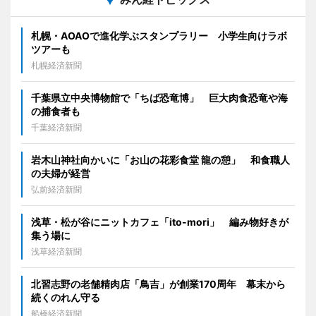
札幌・AOAOで進化学ぶスタンプラリー 小学生向けラボ
ツアーも
札幌経済新聞
千葉県立中央博物館で「ちば恐竜博」 巨大肉食恐竜や海
の捕食者も
千葉経済新聞
岩木山神社向かいに「お山の花彩食堂 龍の憩」 和食職人
の夫婦が経営
弘前経済新聞
浅草・松が谷にニットカフェ「ito-mori」 編み物好きが
集う場に
浅草経済新聞
北習志野の老舗精肉店「鳥吉」が創業170周年 幕末から
続くのれん守る
船橋経済新聞