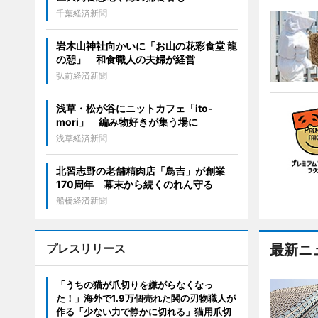
千葉経済新聞
岩木山神社向かいに「お山の花彩食堂 龍
の憩」 和食職人の夫婦が経営
弘前経済新聞
浅草・松が谷にニットカフェ「ito-
mori」 編み物好きが集う場に
浅草経済新聞
北習志野の老舗精肉店「鳥吉」が創業
170周年 幕末から続くのれん守る
船橋経済新聞
プレスリリース
最新ニ
「うちの猫が爪切りを嫌がらなくなっ
た！」海外で1.9万個売れた関の刃物職人が
作る「少ない力で静かに切れる」猫用爪切