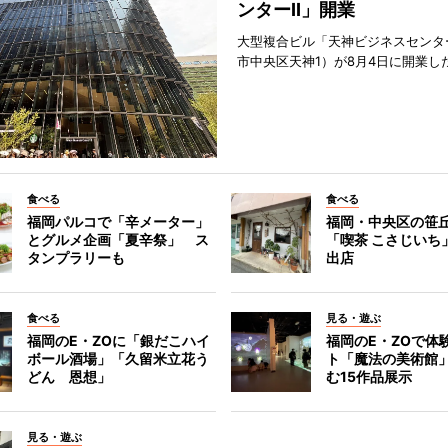
ンターII」開業
大型複合ビル「天神ビジネスセンター
市中央区天神1）が8月4日に開業し
食べる
食べる
福岡パルコで「辛メーター」
福岡・中央区の笹
とグルメ企画「夏辛祭」 ス
「喫茶 こさじいち
タンプラリーも
出店
食べる
見る・遊ぶ
福岡のE・ZOに「銀だこハイ
福岡のE・ZOで体
ボール酒場」「久留米立花う
ト「魔法の美術館
どん 恩想」
む15作品展示
見る・遊ぶ