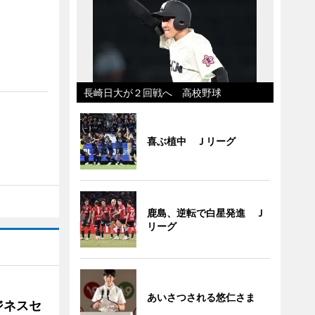
長崎日大が２回戦へ 高校野球
喜ぶ植中 Ｊリーグ
鹿島、逆転で白星発進 Ｊ
リーグ
あいさつされる悠仁さま
ジネスセ