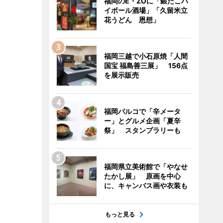
福岡のE・ZOに「銀だこハ
イボール酒場」「久留米立
花うどん 恩想」
福岡三越で小石原焼「人間
国宝 福島善三展」 156点
を展示販売
福岡パルコで「辛メータ
ー」とグルメ企画「夏辛
祭」 スタンプラリーも
福岡県立美術館で「やなせ
たかし展」 原画を中心
に、キャンバス画や衣装も
もっと見る