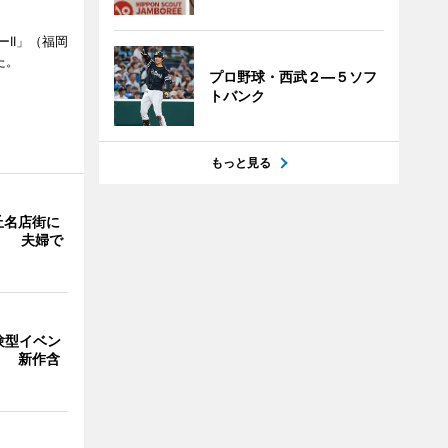
II」（福岡
た。
プロ野球・西武２―５ソフ
トバンク
もっと見る
丘名店街に
」 夫婦で
験型イベン
」 新作含