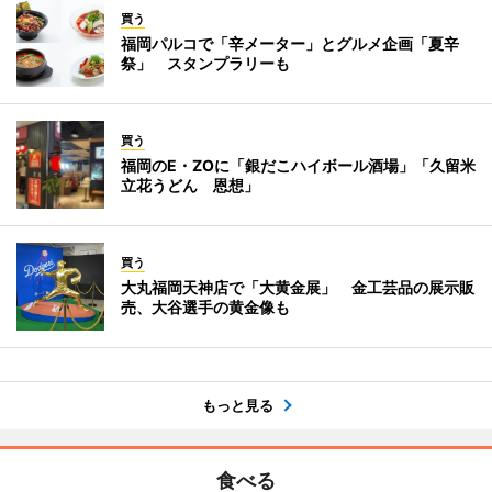
買う
福岡パルコで「辛メーター」とグルメ企画「夏辛
祭」 スタンプラリーも
買う
福岡のE・ZOに「銀だこハイボール酒場」「久留米
立花うどん 恩想」
買う
大丸福岡天神店で「大黄金展」 金工芸品の展示販
売、大谷選手の黄金像も
もっと見る
食べる