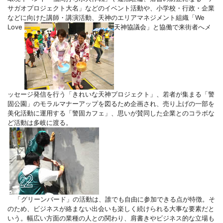
サガオプロジェクト大名」などのイベント活動や、小学校・行政・企業
などに向けた講師・講演活動、天神のエリアマネジメント組織「We
Love
天神協議会」と協働で来街者へメ
ッセージ発信を行う「きれいな天神プロジェクト」、若者が集まる「警
固公園」のモラルマナーアップを図るため企画され、売り上げの一部を
美化活動に運用する「警固カフェ」、思いが賛同した企業とのコラボな
ど活動は多岐に渡る。
「グリーンバード」の活動は、誰でも自由に参加できる点が特徴。そ
のため、ビジネスが絡まない出会いも楽しく続けられる大事な要素だと
いう。幅広い方面の業種の人との関わり、肩書きやビジネス的な立場も