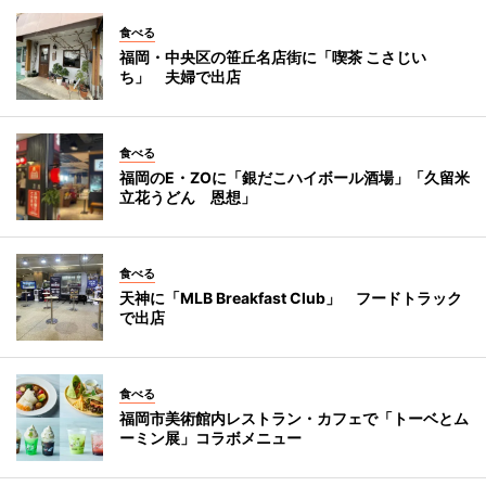
食べる
福岡・中央区の笹丘名店街に「喫茶 こさじい
ち」 夫婦で出店
食べる
福岡のE・ZOに「銀だこハイボール酒場」「久留米
立花うどん 恩想」
食べる
天神に「MLB Breakfast Club」 フードトラック
で出店
食べる
福岡市美術館内レストラン・カフェで「トーベとム
ーミン展」コラボメニュー