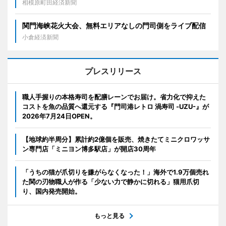
相模原町田経済新聞
関門海峡花火大会、無料エリアなしの門司側をライブ配信
小倉経済新聞
プレスリリース
職人手握りの本格寿司を配膳レーンでお届け。省力化で抑えた
コストを魚の品質へ還元する『門司港レトロ 渦寿司 -UZU-』が
2026年7月24日OPEN。
【地球約半周分】累計約2億個を販売、焼きたてミニクロワッサ
ン専門店「ミニヨン博多駅店」が開店30周年
「うちの猫が爪切りを嫌がらなくなった！」海外で1.9万個売れ
た関の刃物職人が作る「少ない力で静かに切れる」猫用爪切
り、国内発売開始。
もっと見る