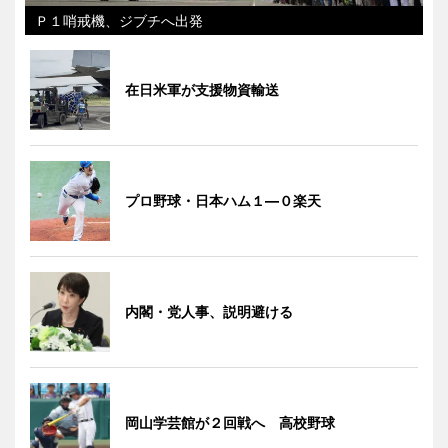
Ｐ１哨戒機、ジブチへ出発
在日米軍が支援物資輸送
プロ野球・日本ハム１―０楽天
内閣・党人事、説明避ける
岡山学芸館が２回戦へ 高校野球