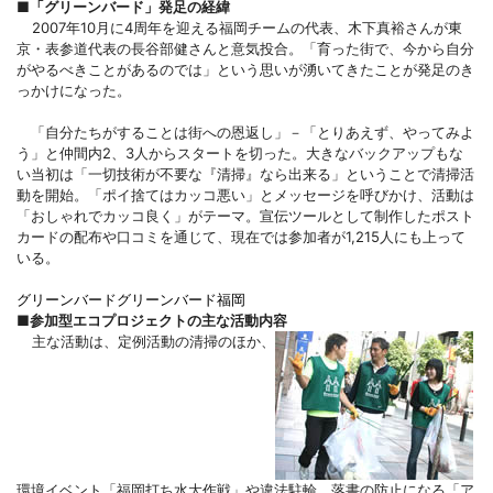
■「グリーンバード」発足の経緯
2007年10月に4周年を迎える福岡チームの代表、木下真裕さんが東
京・表参道代表の長谷部健さんと意気投合。「育った街で、今から自分
がやるべきことがあるのでは」という思いが湧いてきたことが発足のき
っかけになった。
「自分たちがすることは街への恩返し」－「とりあえず、やってみよ
う」と仲間内2、3人からスタートを切った。大きなバックアップもな
い当初は「一切技術が不要な『清掃』なら出来る」ということで清掃活
動を開始。「ポイ捨てはカッコ悪い」とメッセージを呼びかけ、活動は
「おしゃれでカッコ良く」がテーマ。宣伝ツールとして制作したポスト
カードの配布や口コミを通じて、現在では参加者が1,215人にも上って
いる。
グリーンバード
グリーンバード福岡
■参加型エコプロジェクトの主な活動内容
主な活動は、定例活動の清掃のほか、
環境イベント「福岡打ち水大作戦」や違法駐輪、落書の防止になる「ア