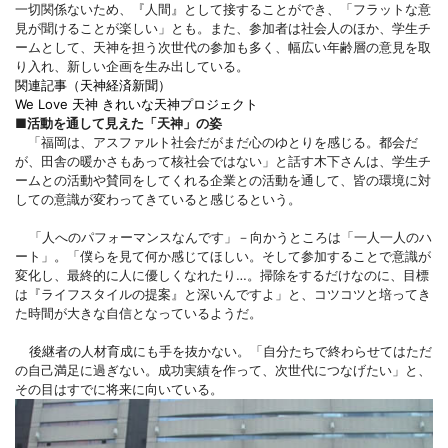
一切関係ないため、『人間』として接することができ、「フラットな意
見が聞けることが楽しい」とも。また、参加者は社会人のほか、学生チ
ームとして、天神を担う次世代の参加も多く、幅広い年齢層の意見を取
り入れ、新しい企画を生み出している。
関連記事（天神経済新聞）
We Love 天神 きれいな天神プロジェクト
■活動を通して見えた「天神」の姿
「福岡は、アスファルト社会だがまだ心のゆとりを感じる。都会だ
が、田舎の暖かさもあって核社会ではない」と話す木下さんは、学生チ
ームとの活動や賛同をしてくれる企業との活動を通して、皆の環境に対
しての意識が変わってきていると感じるという。
「人へのパフォーマンスなんです」－向かうところは「一人一人のハ
ート」。「僕らを見て何か感じてほしい。そして参加することで意識が
変化し、最終的に人に優しくなれたり…。掃除をするだけなのに、目標
は『ライフスタイルの提案』と深いんですよ」と、コツコツと培ってき
た時間が大きな自信となっているようだ。
後継者の人材育成にも手を抜かない。「自分たちで終わらせてはただ
の自己満足に過ぎない。成功実績を作って、次世代につなげたい」と、
その目はすでに将来に向いている。