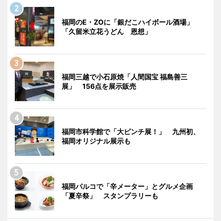
福岡のE・ZOに「銀だこハイボール酒場」
「久留米立花うどん 恩想」
福岡三越で小石原焼「人間国宝 福島善三
展」 156点を展示販売
福岡市科学館で「大ピンチ展！」 九州初、
福岡オリジナル展示も
福岡パルコで「辛メーター」とグルメ企画
「夏辛祭」 スタンプラリーも