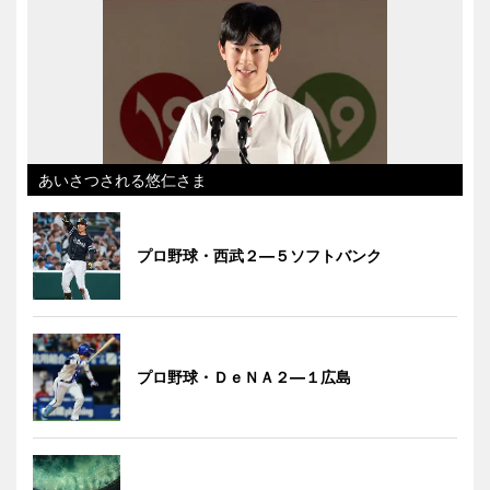
あいさつされる悠仁さま
プロ野球・西武２―５ソフトバンク
プロ野球・ＤｅＮＡ２―１広島