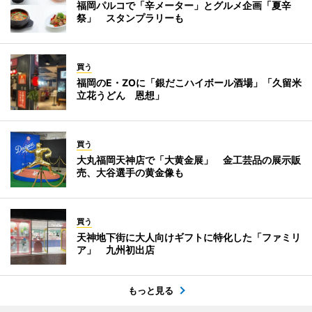
福岡パルコで「辛メーター」とグルメ企画「夏辛
祭」 スタンプラリーも
買う
福岡のE・ZOに「銀だこハイボール酒場」「久留米
立花うどん 恩想」
買う
大丸福岡天神店で「大黄金展」 金工芸品の展示販
売、大谷選手の黄金像も
買う
天神地下街に大人向けギフトに特化した「ファミリ
ア」 九州初出店
もっと見る