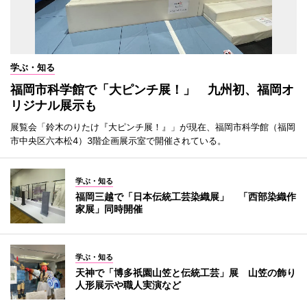
学ぶ・知る
福岡市科学館で「大ピンチ展！」 九州初、福岡オ
リジナル展示も
展覧会「鈴木のりたけ『大ピンチ展！』」が現在、福岡市科学館（福岡
市中央区六本松4）3階企画展示室で開催されている。
学ぶ・知る
福岡三越で「日本伝統工芸染織展」 「西部染織作
家展」同時開催
学ぶ・知る
天神で「博多祇園山笠と伝統工芸」展 山笠の飾り
人形展示や職人実演など