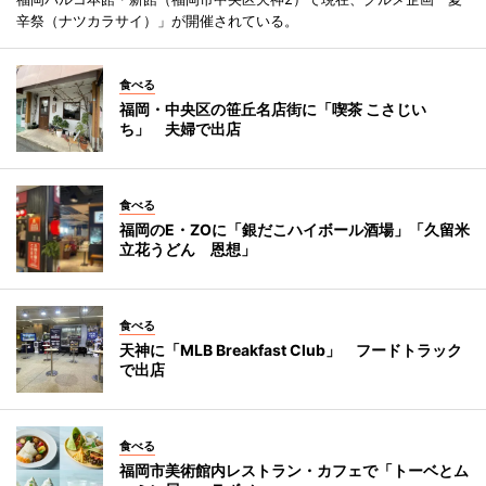
辛祭（ナツカラサイ）」が開催されている。
食べる
福岡・中央区の笹丘名店街に「喫茶 こさじい
ち」 夫婦で出店
食べる
福岡のE・ZOに「銀だこハイボール酒場」「久留米
立花うどん 恩想」
食べる
天神に「MLB Breakfast Club」 フードトラック
で出店
食べる
福岡市美術館内レストラン・カフェで「トーベとム