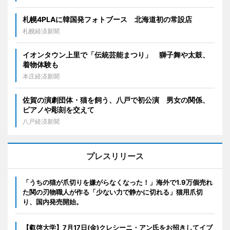
札幌4PLAに韓国発フォトブース 北海道初の常設店
札幌経済新聞
イオンタウン上里で「伝統芸能まつり」 獅子舞や太鼓、
着物体験も
本庄経済新聞
佐賀の演劇団体・猫を飼う、八戸で初公演 男女の関係、
ピアノや彫刻を交えて
八戸経済新聞
プレスリリース
「うちの猫が爪切りを嫌がらなくなった！」海外で1.9万個売れ
た関の刃物職人が作る「少ない力で静かに切れる」猫用爪切
り、国内発売開始。
【叡啓大学】7月17日(金)クレシーニ・アン氏をお招きしてイブ