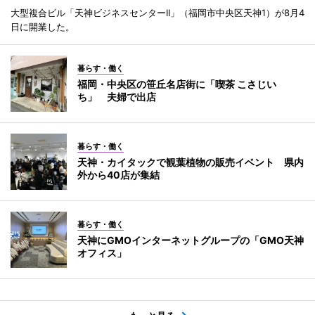
大型複合ビル「天神ビジネスセンターII」（福岡市中央区天神1）が8月4
日に開業した。
暮らす・働く
福岡・中央区の笹丘名店街に「喫茶 こさじい
ち」 夫婦で出店
暮らす・働く
天神・カイタックで観葉植物の販売イベント 県内
外から40店が集結
暮らす・働く
天神にGMOインターネットグループの「GMO天神
オフィス」