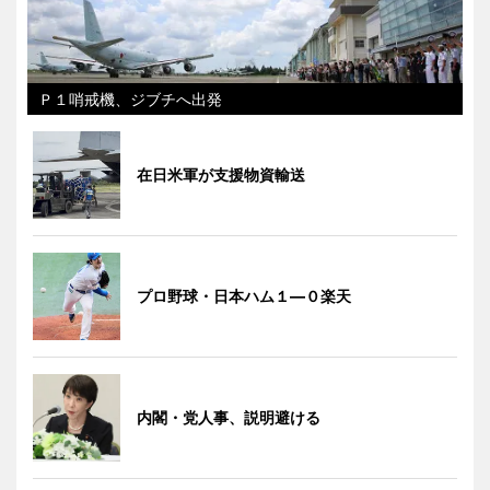
Ｐ１哨戒機、ジブチへ出発
在日米軍が支援物資輸送
プロ野球・日本ハム１―０楽天
内閣・党人事、説明避ける