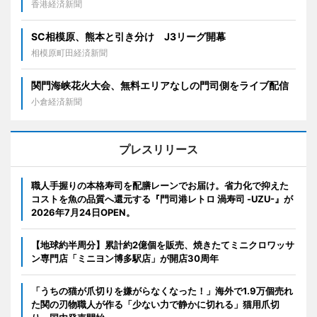
香港経済新聞
SC相模原、熊本と引き分け J3リーグ開幕
相模原町田経済新聞
関門海峡花火大会、無料エリアなしの門司側をライブ配信
小倉経済新聞
プレスリリース
職人手握りの本格寿司を配膳レーンでお届け。省力化で抑えた
コストを魚の品質へ還元する『門司港レトロ 渦寿司 -UZU-』が
2026年7月24日OPEN。
【地球約半周分】累計約2億個を販売、焼きたてミニクロワッサ
ン専門店「ミニヨン博多駅店」が開店30周年
「うちの猫が爪切りを嫌がらなくなった！」海外で1.9万個売れ
た関の刃物職人が作る「少ない力で静かに切れる」猫用爪切