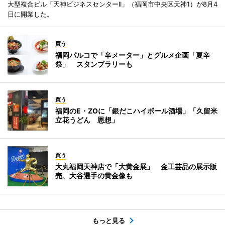
大型複合ビル「天神ビジネスセンターII」（福岡市中央区天神1）が8月4
日に開業した。
買う
福岡パルコで「辛メーター」とグルメ企画「夏辛
祭」 スタンプラリーも
買う
福岡のE・ZOに「銀だこハイボール酒場」「久留米
立花うどん 恩想」
買う
大丸福岡天神店で「大黄金展」 金工芸品の展示販
売、大谷選手の黄金像も
もっと見る