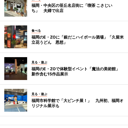
福岡・中央区の笹丘名店街に「喫茶 こさじい
ち」 夫婦で出店
食べる
福岡のE・ZOに「銀だこハイボール酒場」「久留米
立花うどん 恩想」
見る・遊ぶ
福岡のE・ZOで体験型イベント「魔法の美術館」
新作含む15作品展示
見る・遊ぶ
福岡市科学館で「大ピンチ展！」 九州初、福岡オ
リジナル展示も