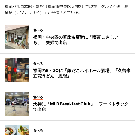
福岡パルコ本館・新館（福岡市中央区天神2）で現在、グルメ企画「夏
辛祭（ナツカラサイ）」が開催されている。
食べる
福岡・中央区の笹丘名店街に「喫茶 こさじい
ち」 夫婦で出店
食べる
福岡のE・ZOに「銀だこハイボール酒場」「久留米
立花うどん 恩想」
食べる
天神に「MLB Breakfast Club」 フードトラック
で出店
食べる