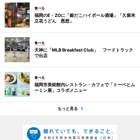
食べる
福岡のE・ZOに「銀だこハイボール酒場」「久留米
立花うどん 恩想」
食べる
天神に「MLB Breakfast Club」 フードトラック
で出店
食べる
福岡市美術館内レストラン・カフェで「トーベとム
ーミン展」コラボメニュー
もっと見る