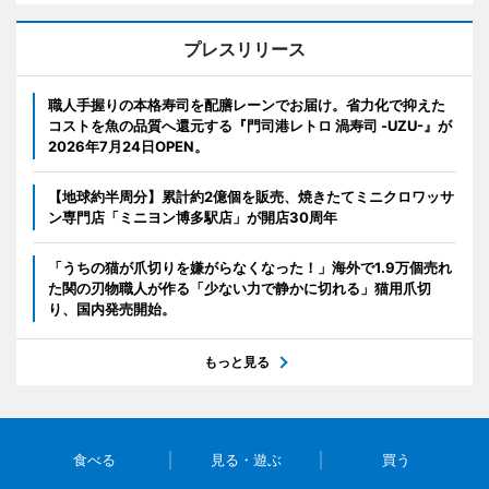
プレスリリース
職人手握りの本格寿司を配膳レーンでお届け。省力化で抑えた
コストを魚の品質へ還元する『門司港レトロ 渦寿司 -UZU-』が
2026年7月24日OPEN。
【地球約半周分】累計約2億個を販売、焼きたてミニクロワッサ
ン専門店「ミニヨン博多駅店」が開店30周年
「うちの猫が爪切りを嫌がらなくなった！」海外で1.9万個売れ
た関の刃物職人が作る「少ない力で静かに切れる」猫用爪切
り、国内発売開始。
もっと見る
食べる
見る・遊ぶ
買う