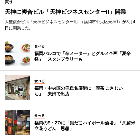
買う
天神に複合ビル「天神ビジネスセンターII」開業
大型複合ビル「天神ビジネスセンターII」（福岡市中央区天神1）が8月4
日に開業した。
食べる
福岡パルコで「辛メーター」とグルメ企画「夏辛
祭」 スタンプラリーも
食べる
福岡・中央区の笹丘名店街に「喫茶 こさじい
ち」 夫婦で出店
食べる
福岡のE・ZOに「銀だこハイボール酒場」「久留米
立花うどん 恩想」