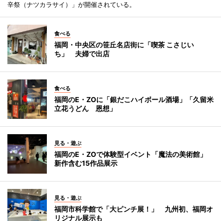
辛祭（ナツカラサイ）」が開催されている。
食べる
福岡・中央区の笹丘名店街に「喫茶 こさじい
ち」 夫婦で出店
食べる
福岡のE・ZOに「銀だこハイボール酒場」「久留米
立花うどん 恩想」
見る・遊ぶ
福岡のE・ZOで体験型イベント「魔法の美術館」
新作含む15作品展示
見る・遊ぶ
福岡市科学館で「大ピンチ展！」 九州初、福岡オ
リジナル展示も