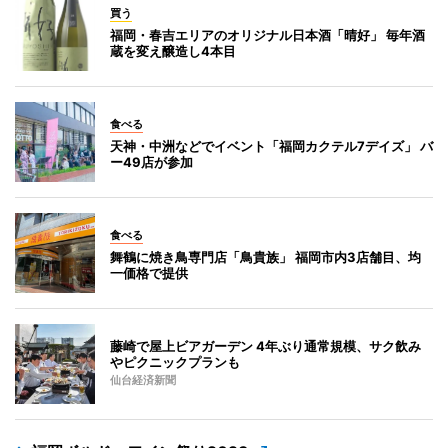
買う
福岡・春吉エリアのオリジナル日本酒「晴好」 毎年酒
蔵を変え醸造し4本目
食べる
天神・中洲などでイベント「福岡カクテル7デイズ」 バ
ー49店が参加
食べる
舞鶴に焼き鳥専門店「鳥貴族」 福岡市内3店舗目、均
一価格で提供
藤崎で屋上ビアガーデン 4年ぶり通常規模、サク飲み
やピクニックプランも
仙台経済新聞