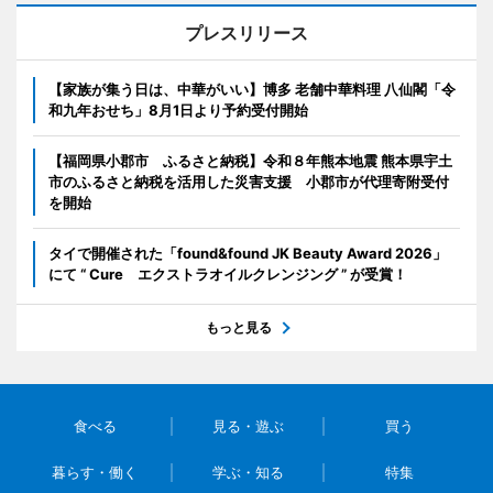
プレスリリース
【家族が集う日は、中華がいい】博多 老舗中華料理 八仙閣「令
和九年おせち」8月1日より予約受付開始
【福岡県小郡市 ふるさと納税】令和８年熊本地震 熊本県宇土
市のふるさと納税を活用した災害支援 小郡市が代理寄附受付
を開始
タイで開催された「found&found JK Beauty Award 2026」
にて “ Cure エクストラオイルクレンジング ” が受賞！
もっと見る
食べる
見る・遊ぶ
買う
暮らす・働く
学ぶ・知る
特集