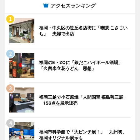
アクセスランキング
福岡・中央区の笹丘名店街に「喫茶 こさじい
ち」 夫婦で出店
福岡のE・ZOに「銀だこハイボール酒場」
「久留米立花うどん 恩想」
福岡三越で小石原焼「人間国宝 福島善三展」
156点を展示販売
福岡市科学館で「大ピンチ展！」 九州初、
福岡オリジナル展示も