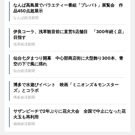
なんば高島屋でバラエティー番組「プレバト」展覧会 作
品450点超展示
なんば経済新聞
伊良コーラ、浅草観音前に直営5店舗目 「300年続く店」
目指す
浅草経済新聞
仙台七夕まつり開幕 中心部商店街に大型飾り300本、青
空の下で風に揺れ
仙台経済新聞
博多で水遊びイベント 映画「ミニオンズ＆モンスター
ズ」とコラボ
博多経済新聞
サザンビーチで2年ぶりに花火大会 全国で中止になった花
火玉も再利用
湘南経済新聞