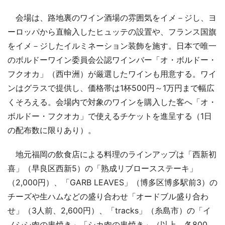
会場は、路地裏のワイン酒場の雰囲気をイメ－ジし、ヨ
ーロッパから直輸入したヒュッテの設置や、フランス国旗
をイメ－ジしたイルミネーション装飾を施す。日本で唯一
のボルドーワイン委員会公認ワインバー「オ・ボルドー・
フクオカ」（西中洲）が厳選したワインも用意する。ワイ
ンはグラスで提供し、価格帯は1杯500円～1万円まで幅広
くそろえる。会場内で対象のワインを購入した客へ「オ・
ボルドー・フクオカ」で使えるチケットを進呈する（1日
の配布数に限りあり）。
地元福岡の飲食店による料理のラインアップは「西新初
喜」（早良区西新5）の「熟成リブロースステーキ」
（2,000円）、「GARB LEAVES」（博多区博多駅前3）の
チーズや生ハムなどの盛り合わせ「オードブル盛り合わ
せ」（3人前、2,600円）、「tracks」（糸島市）の「イ
ノシシ肉の串焼き」「シカ肉の串焼き」（以上、各800