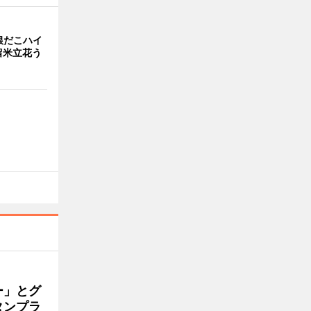
銀だこハイ
留米立花う
ー」とグ
タンプラ