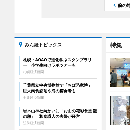
前の
みん経トピックス
特集
札幌・AOAOで進化学ぶスタンプラリ
ー 小学生向けラボツアーも
札幌経済新聞
千葉県立中央博物館で「ちば恐竜博」
巨大肉食恐竜や海の捕食者も
千葉経済新聞
岩木山神社向かいに「お山の花彩食堂 龍
の憩」 和食職人の夫婦が経営
弘前経済新聞