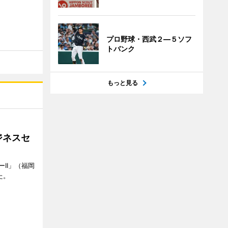
プロ野球・西武２―５ソフ
トバンク
もっと見る
ジネスセ
II」（福岡
た。