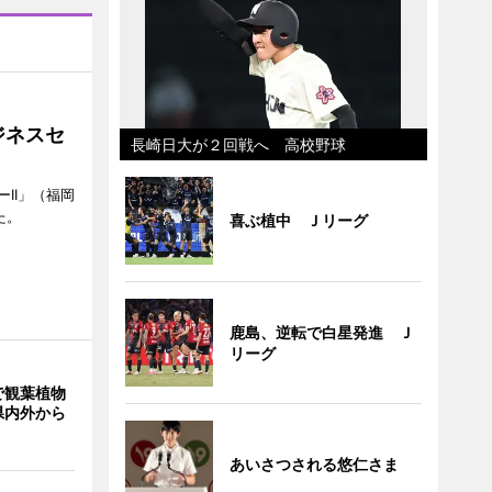
ジネスセ
長崎日大が２回戦へ 高校野球
II」（福岡
た。
喜ぶ植中 Ｊリーグ
鹿島、逆転で白星発進 Ｊ
リーグ
で観葉植物
県内外から
あいさつされる悠仁さま