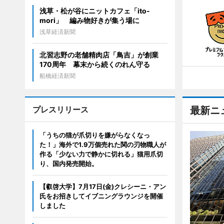
浅草・松が谷にニットカフェ「ito-
mori」 編み物好きが集う場に
浅草経済新聞
北習志野の老舗精肉店「鳥吉」が創業
170周年 幕末から続くのれん守る
船橋経済新聞
プレスリリース
最新ニ
「うちの猫が爪切りを嫌がらなくなっ
た！」海外で1.9万個売れた関の刃物職人が
作る「少ない力で静かに切れる」猫用爪切
り、国内発売開始。
【叡啓大学】7月17日(金)クレシーニ・アン
氏をお招きしてイブニングラウンジを開催
しました