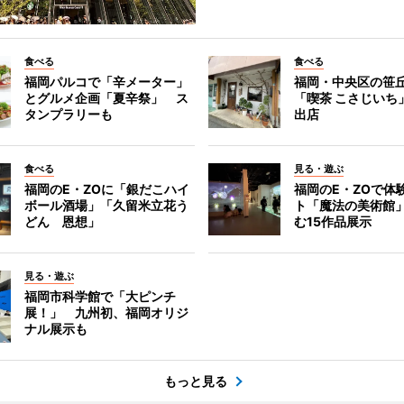
食べる
食べる
福岡パルコで「辛メーター」
福岡・中央区の笹
とグルメ企画「夏辛祭」 ス
「喫茶 こさじいち
タンプラリーも
出店
食べる
見る・遊ぶ
福岡のE・ZOに「銀だこハイ
福岡のE・ZOで体
ボール酒場」「久留米立花う
ト「魔法の美術館
どん 恩想」
む15作品展示
見る・遊ぶ
福岡市科学館で「大ピンチ
展！」 九州初、福岡オリジ
ナル展示も
もっと見る