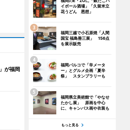
福岡のE・ZOに「銀だこハ
イボール酒場」「久留米立
花うどん 恩想」
福岡三越で小石原焼「人間
国宝 福島善三展」 156点
を展示販売
福岡パルコで「辛メータ
」が福岡
ー」とグルメ企画「夏辛
祭」 スタンプラリーも
福岡県立美術館で「やなせ
たかし展」 原画を中心
に、キャンバス画や衣装も
もっと見る