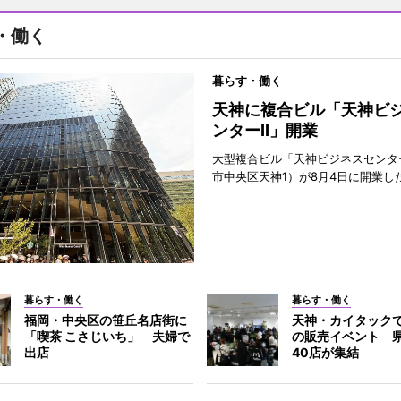
・働く
暮らす・働く
天神に複合ビル「天神ビ
ンターII」開業
大型複合ビル「天神ビジネスセンター
市中央区天神1）が8月4日に開業し
暮らす・働く
暮らす・働く
福岡・中央区の笹丘名店街に
天神・カイタック
「喫茶 こさじいち」 夫婦で
の販売イベント 
出店
40店が集結