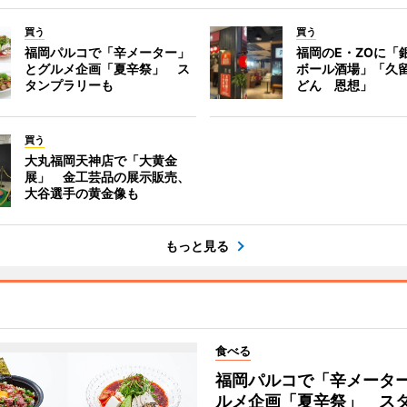
買う
買う
福岡パルコで「辛メーター」
福岡のE・ZOに「
とグルメ企画「夏辛祭」 ス
ボール酒場」「久
タンプラリーも
どん 恩想」
買う
大丸福岡天神店で「大黄金
展」 金工芸品の展示販売、
大谷選手の黄金像も
もっと見る
食べる
福岡パルコで「辛メータ
ルメ企画「夏辛祭」 ス