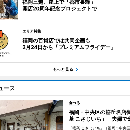
福岡三越、屋上で「都市養蜂」
開店20周年記念プロジェクトで
エリア特集
福岡の百貨店では共同企画も
2月24日から「プレミアムフライデー」
もっと見る
ュース
食べる
福岡・中央区の笹丘名店
茶 こさじいち」 夫婦で
「喫茶 こさじいち」（福岡市中央区