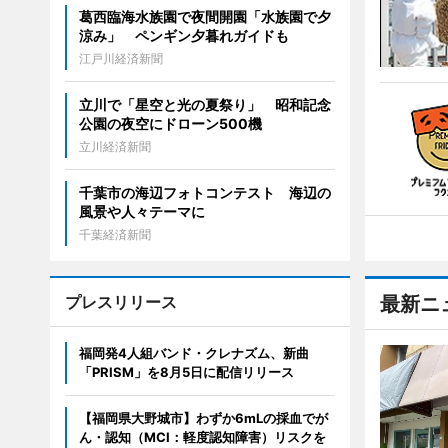
葛西臨海水族園で夜間開園「水族園で夕
涼み」 ペンギン夕暮れガイドも
江戸川経済新聞
立川で「星空と光の夏祭り」 昭和記念
公園の夜空にドローン500機
立川経済新聞
千葉市の海辺フォトコンテスト 海辺の
風景や人々テーマに
千葉経済新聞
プレスリリース
最新ニ
福岡発4人組バンド・クレナズム、新曲
「PRISM」を8月5日に配信リリース
【福岡県大野城市】わずか6mLの採血でが
ん・認知（MCI：軽度認知障害）リスクを