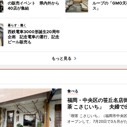
の販売イベント 県内外から
ループの「GMO天
40店が集結
ス」
暮らす・働く
西鉄電車3000形誕生20周年
企画 記念電車の運行、記念
ビール販売も
もっと見る
食べる
福岡・中央区の笹丘名店
茶 こさじいち」 夫婦で
「喫茶 こさじいち」（福岡市中央区
オープンして、7月20日で3カ月が