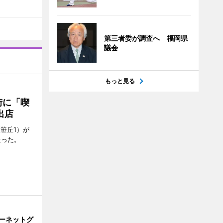
第三者委が調査へ 福岡県
議会
もっと見る
街に「喫
出店
笹丘1）が
たった。
ーネットグ