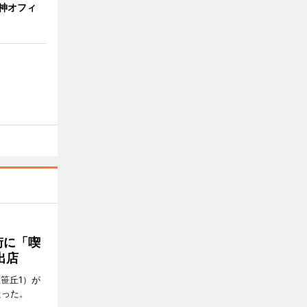
神オフィ
街に「喫
出店
笹丘1）が
たった。