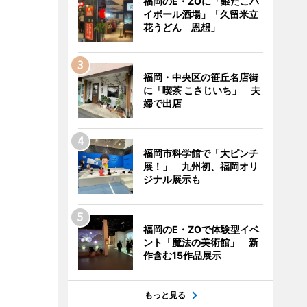
福岡のE・ZOに「銀だこハ
イボール酒場」「久留米立
花うどん 恩想」
福岡・中央区の笹丘名店街
に「喫茶 こさじいち」 夫
婦で出店
福岡市科学館で「大ピンチ
展！」 九州初、福岡オリ
ジナル展示も
福岡のE・ZOで体験型イベ
ント「魔法の美術館」 新
作含む15作品展示
もっと見る