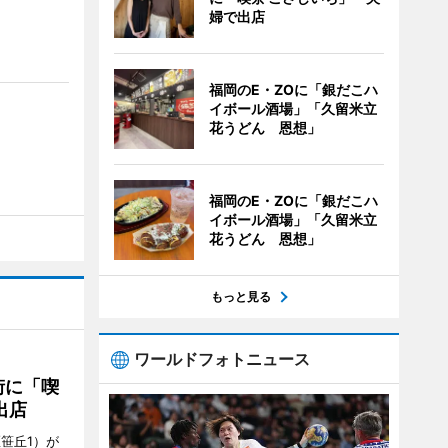
婦で出店
福岡のE・ZOに「銀だこハ
イボール酒場」「久留米立
花うどん 恩想」
福岡のE・ZOに「銀だこハ
イボール酒場」「久留米立
花うどん 恩想」
もっと見る
ワールドフォトニュース
街に「喫
出店
笹丘1）が