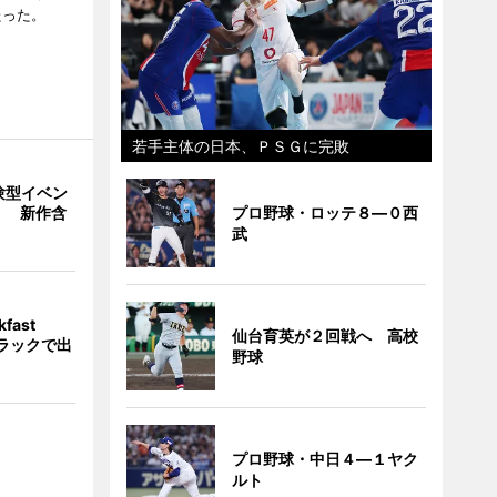
たった。
若手主体の日本、ＰＳＧに完敗
験型イベン
プロ野球・ロッテ８―０西
」 新作含
武
fast
仙台育英が２回戦へ 高校
トラックで出
野球
プロ野球・中日４―１ヤク
ルト