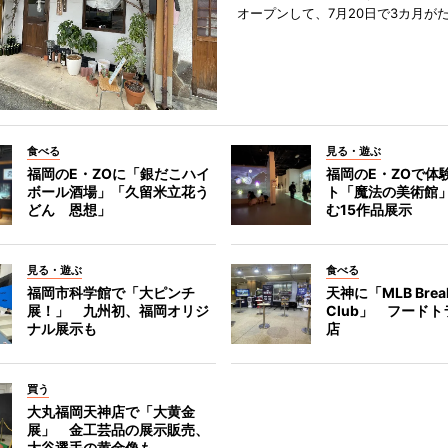
オープンして、7月20日で3カ月が
食べる
見る・遊ぶ
福岡のE・ZOに「銀だこハイ
福岡のE・ZOで体
ボール酒場」「久留米立花う
ト「魔法の美術館
どん 恩想」
む15作品展示
見る・遊ぶ
食べる
福岡市科学館で「大ピンチ
天神に「MLB Break
展！」 九州初、福岡オリジ
Club」 フード
ナル展示も
店
買う
大丸福岡天神店で「大黄金
展」 金工芸品の展示販売、
大谷選手の黄金像も