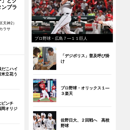
ー」とグ
タンプラ
区天神2）
カラサ
プロ野球・広島７―１１巨人
「デジポリス」普及呼び掛
け
銀だこハイ
留米立花う
プロ野球・オリックス１―
３楽天
大ピンチ
福岡オリジ
佐野日大、２回戦へ 高校
野球