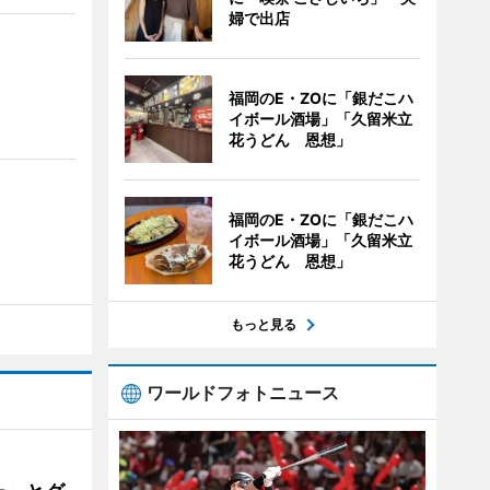
婦で出店
福岡のE・ZOに「銀だこハ
イボール酒場」「久留米立
花うどん 恩想」
福岡のE・ZOに「銀だこハ
イボール酒場」「久留米立
花うどん 恩想」
もっと見る
ワールドフォトニュース