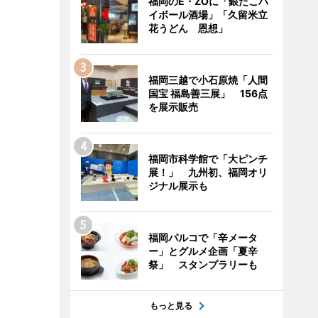
福岡のE・ZOに「銀だこハ
イボール酒場」「久留米立
花うどん 恩想」
福岡三越で小石原焼「人間
国宝 福島善三展」 156点
を展示販売
福岡市科学館で「大ピンチ
展！」 九州初、福岡オリ
ジナル展示も
福岡パルコで「辛メータ
ー」とグルメ企画「夏辛
祭」 スタンプラリーも
もっと見る