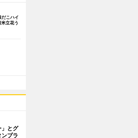
銀だこハイ
留米立花う
ー」とグ
タンプラ