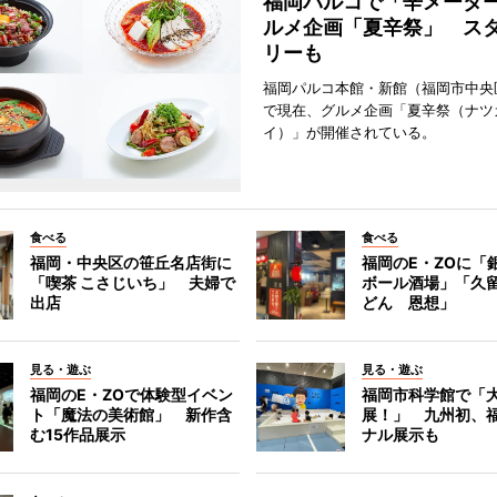
福岡パルコで「辛メータ
ルメ企画「夏辛祭」 ス
リーも
福岡パルコ本館・新館（福岡市中央
で現在、グルメ企画「夏辛祭（ナツ
イ）」が開催されている。
食べる
食べる
福岡・中央区の笹丘名店街に
福岡のE・ZOに「
「喫茶 こさじいち」 夫婦で
ボール酒場」「久
出店
どん 恩想」
見る・遊ぶ
見る・遊ぶ
福岡のE・ZOで体験型イベン
福岡市科学館で「
ト「魔法の美術館」 新作含
展！」 九州初、
む15作品展示
ナル展示も