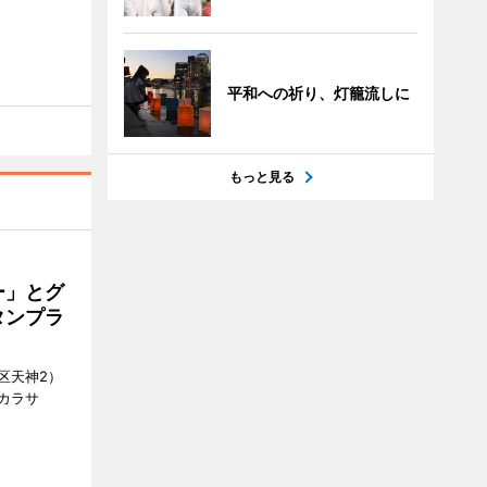
平和への祈り、灯籠流しに
もっと見る
ー」とグ
タンプラ
区天神2）
カラサ