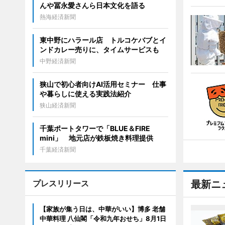
んや冨永愛さんら日本文化を語る
熱海経済新聞
東中野にハラール店 トルコケバブとイ
ンドカレー売りに、タイムサービスも
中野経済新聞
狭山で初心者向けAI活用セミナー 仕事
や暮らしに使える実践法紹介
狭山経済新聞
千葉ポートタワーで「BLUE＆FIRE
mini」 地元店が鉄板焼き料理提供
千葉経済新聞
プレスリリース
最新ニ
【家族が集う日は、中華がいい】博多 老舗
中華料理 八仙閣「令和九年おせち」8月1日