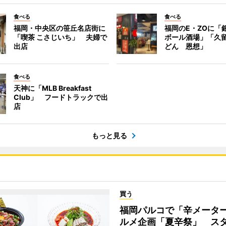
食べる
食べる
福岡・中央区の笹丘名店街に
福岡のE・ZOに「
「喫茶 こさじいち」 夫婦で
ボール酒場」「久
出店
どん 恩想」
食べる
天神に「MLB Breakfast
Club」 フードトラックで出
店
もっと見る
買う
福岡パルコで「辛メータ
ルメ企画「夏辛祭」 ス