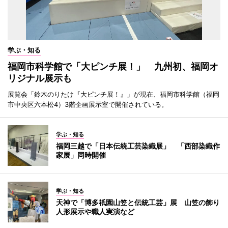
学ぶ・知る
福岡市科学館で「大ピンチ展！」 九州初、福岡オ
リジナル展示も
展覧会「鈴木のりたけ『大ピンチ展！』」が現在、福岡市科学館（福岡
市中央区六本松4）3階企画展示室で開催されている。
学ぶ・知る
福岡三越で「日本伝統工芸染織展」 「西部染織作
家展」同時開催
学ぶ・知る
天神で「博多祇園山笠と伝統工芸」展 山笠の飾り
人形展示や職人実演など