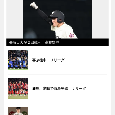
長崎日大が２回戦へ 高校野球
喜ぶ植中 Ｊリーグ
鹿島、逆転で白星発進 Ｊリーグ