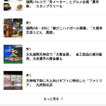
福岡パルコで「辛メーター」とグルメ企画「夏辛
祭」 スタンプラリーも
買う
福岡のE・ZOに「銀だこハイボール酒場」「久留米
立花うどん 恩想」
買う
大丸福岡天神店で「大黄金展」 金工芸品の展示販
売、大谷選手の黄金像も
買う
天神地下街に大人向けギフトに特化した「ファミリ
ア」 九州初出店
もっと見る