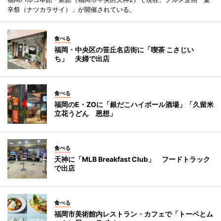
辛祭（ナツカラサイ）」が開催されている。
食べる
福岡・中央区の笹丘名店街に「喫茶 こさじい
ち」 夫婦で出店
食べる
福岡のE・ZOに「銀だこハイボール酒場」「久留米
立花うどん 恩想」
食べる
天神に「MLB Breakfast Club」 フードトラック
で出店
食べる
福岡市美術館内レストラン・カフェで「トーベとム