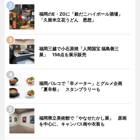
福岡のE・ZOに「銀だこハイボール酒場」
「久留米立花うどん 恩想」
福岡三越で小石原焼「人間国宝 福島善三
展」 156点を展示販売
福岡パルコで「辛メーター」とグルメ企画
「夏辛祭」 スタンプラリーも
福岡県立美術館で「やなせたかし展」 原画
を中心に、キャンバス画や衣装も