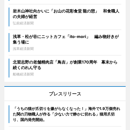
岩木山神社向かいに「お山の花彩食堂 龍の憩」 和食職人
の夫婦が経営
弘前経済新聞
浅草・松が谷にニットカフェ「ito-mori」 編み物好きが
集う場に
浅草経済新聞
北習志野の老舗精肉店「鳥吉」が創業170周年 幕末から
続くのれん守る
船橋経済新聞
プレスリリース
「うちの猫が爪切りを嫌がらなくなった！」海外で1.9万個売れ
た関の刃物職人が作る「少ない力で静かに切れる」猫用爪切
り、国内発売開始。