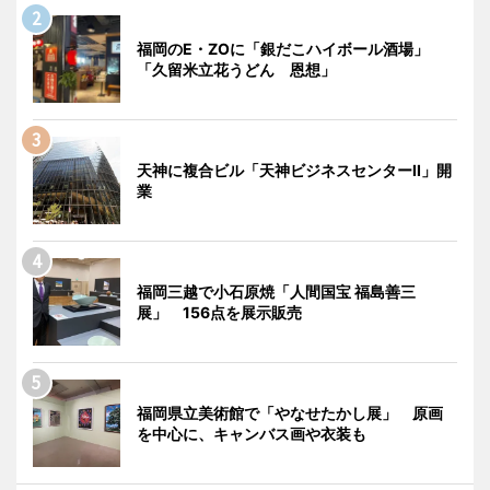
福岡のE・ZOに「銀だこハイボール酒場」
「久留米立花うどん 恩想」
天神に複合ビル「天神ビジネスセンターII」開
業
福岡三越で小石原焼「人間国宝 福島善三
展」 156点を展示販売
福岡県立美術館で「やなせたかし展」 原画
を中心に、キャンバス画や衣装も