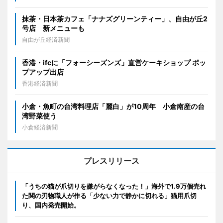
抹茶・日本茶カフェ「ナナズグリーンティー」、自由が丘2
号店 新メニューも
自由が丘経済新聞
香港・ifcに「フォーシーズンズ」直営ケーキショップ ポッ
プアップ出店
香港経済新聞
小倉・魚町の台湾料理店「麗白」が10周年 小倉南産の台
湾野菜使う
小倉経済新聞
プレスリリース
「うちの猫が爪切りを嫌がらなくなった！」海外で1.9万個売れ
た関の刃物職人が作る「少ない力で静かに切れる」猫用爪切
り、国内発売開始。