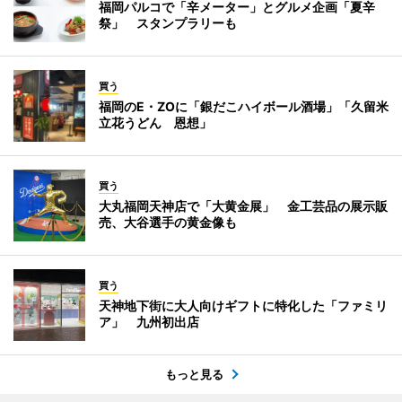
福岡パルコで「辛メーター」とグルメ企画「夏辛
祭」 スタンプラリーも
買う
福岡のE・ZOに「銀だこハイボール酒場」「久留米
立花うどん 恩想」
買う
大丸福岡天神店で「大黄金展」 金工芸品の展示販
売、大谷選手の黄金像も
買う
天神地下街に大人向けギフトに特化した「ファミリ
ア」 九州初出店
もっと見る