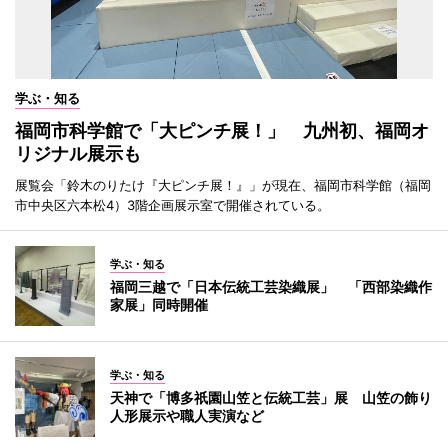
学ぶ・知る
福岡市科学館で「大ピンチ展！」 九州初、福岡オ
リジナル展示も
展覧会「鈴木のりたけ『大ピンチ展！』」が現在、福岡市科学館（福岡
市中央区六本松4）3階企画展示室で開催されている。
学ぶ・知る
福岡三越で「日本伝統工芸染織展」 「西部染織作
家展」同時開催
学ぶ・知る
天神で「博多祇園山笠と伝統工芸」展 山笠の飾り
人形展示や職人実演など