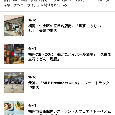
辛祭（ナツカラサイ）」が開催されている。
食べる
福岡・中央区の笹丘名店街に「喫茶 こさじい
ち」 夫婦で出店
食べる
福岡のE・ZOに「銀だこハイボール酒場」「久留米
立花うどん 恩想」
食べる
天神に「MLB Breakfast Club」 フードトラック
で出店
食べる
福岡市美術館内レストラン・カフェで「トーベとム