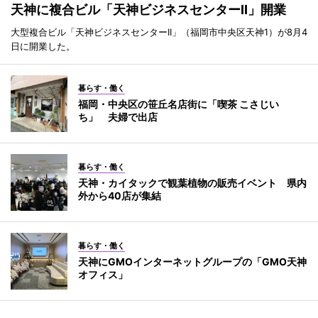
天神に複合ビル「天神ビジネスセンターII」開業
大型複合ビル「天神ビジネスセンターII」（福岡市中央区天神1）が8月4
日に開業した。
暮らす・働く
福岡・中央区の笹丘名店街に「喫茶 こさじい
ち」 夫婦で出店
暮らす・働く
天神・カイタックで観葉植物の販売イベント 県内
外から40店が集結
暮らす・働く
天神にGMOインターネットグループの「GMO天神
オフィス」