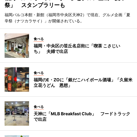
祭」 スタンプラリーも
福岡パルコ本館・新館（福岡市中央区天神2）で現在、グルメ企画「夏
辛祭（ナツカラサイ）」が開催されている。
食べる
福岡・中央区の笹丘名店街に「喫茶 こさじい
ち」 夫婦で出店
食べる
福岡のE・ZOに「銀だこハイボール酒場」「久留米
立花うどん 恩想」
食べる
天神に「MLB Breakfast Club」 フードトラック
で出店