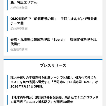
森」特設エリアも
札幌経済新聞
OMO5函館で「函館夜景の日」 手回しオルガンで野外劇
テーマ曲
函館経済新聞
香港・九龍塘に韓国料理店「Social」 韓国定番料理を現
代風に
香港経済新聞
プレスリリース
職人手握りの本格寿司を配膳レーンでお届け。省力化で抑えた
コストを魚の品質へ還元する『門司港レトロ 渦寿司 -UZU-』が
2026年7月24日OPEN。
【地球約半周分】累計約2億個を販売、焼きたてミニクロワッサ
ン専門店「ミニヨン博多駅店」が開店30周年