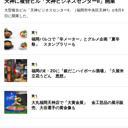
天神に複合ビル「天神ビジネスセンターII」開業
大型複合ビル「天神ビジネスセンターII」（福岡市中央区天神1）が8月4
日に開業した。
買う
福岡パルコで「辛メーター」とグルメ企画「夏辛
祭」 スタンプラリーも
買う
福岡のE・ZOに「銀だこハイボール酒場」「久留米
立花うどん 恩想」
買う
大丸福岡天神店で「大黄金展」 金工芸品の展示販
売、大谷選手の黄金像も