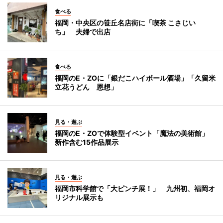
食べる
福岡・中央区の笹丘名店街に「喫茶 こさじい
ち」 夫婦で出店
食べる
福岡のE・ZOに「銀だこハイボール酒場」「久留米
立花うどん 恩想」
見る・遊ぶ
福岡のE・ZOで体験型イベント「魔法の美術館」
新作含む15作品展示
見る・遊ぶ
福岡市科学館で「大ピンチ展！」 九州初、福岡オ
リジナル展示も