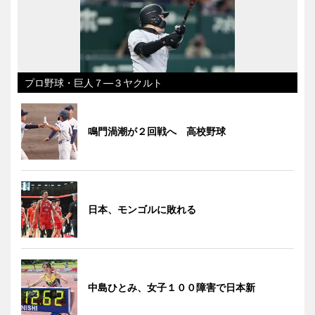
プロ野球・巨人７―３ヤクルト
鳴門渦潮が２回戦へ 高校野球
日本、モンゴルに敗れる
中島ひとみ、女子１００障害で日本新