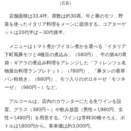
［広告］
店舗面積は33.4坪。席数は約30席。牛と豚のモツ、野
菜を使ったイタリア料理をメーンに提供する。コアターゲ
ットは20代半ば～30代後半。
メニューはトマト煮かブイヨン煮かを選べる「イタリア
下町風豚モツと4種豆の煮込み」（580円）、牛の第4の胃
袋・ギアラの煮込み料理をアレンジした「フィレンツェ名
物屋台料理ランプレドット」（780円）、「豚タンの香草
パン粉焼き」（880円）、モツ入りのボロネーゼ「モツネ
ーゼ」（980円～）など。
アルコールは、店内のカウンターにたる生ワインを設
置。グラス（380円～）や飲み放題（男性＝1,980円、女
性＝1,480円）を用意する。ワインは常時30種そろえ、ボ
トルは1,800円から。客単価は約3,000円。