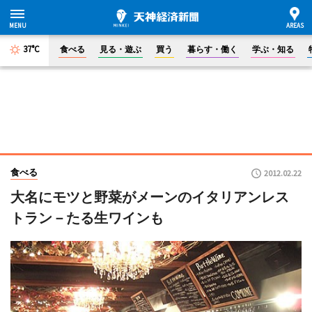
37°C
食べる
見る・遊ぶ
買う
暮らす・働く
学ぶ・知る
食べる
2012.02.22
大名にモツと野菜がメーンのイタリアンレス
トラン－たる生ワインも