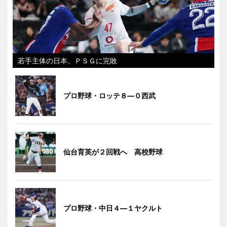
若手主体の日本、ＰＳＧに完敗
プロ野球・ロッテ８―０西武
仙台育英が２回戦へ 高校野球
プロ野球・中日４―１ヤクルト