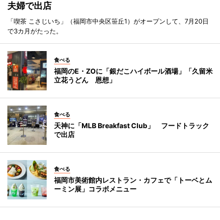
夫婦で出店
「喫茶 こさじいち」（福岡市中央区笹丘1）がオープンして、7月20日
で3カ月がたった。
食べる
福岡のE・ZOに「銀だこハイボール酒場」「久留米
立花うどん 恩想」
食べる
天神に「MLB Breakfast Club」 フードトラック
で出店
食べる
福岡市美術館内レストラン・カフェで「トーベとム
ーミン展」コラボメニュー