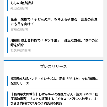
らしの魅力話す
外房経済新聞
飯南・来島で「子どもの声」を考える研修会 言葉の背景
にも目を向けて
雲南経済新聞
瑞穂町郷土資料館で「キツネ展」 身近な野生、10年の記
録を紹介
西多摩経済新聞
プレスリリース
福岡発4人組バンド・クレナズム、新曲「PRISM」を8月5日に
配信リリース
【福岡県大野城市】わずか6mLの採血でがん・認知（MCI：軽
度認知障害）リスクを評価する「メタロ・バランス検査」、お
ひさま内科にて9月の予約受付を開始