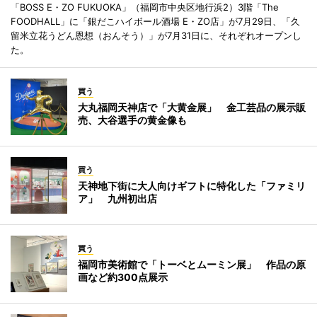
「BOSS E・ZO FUKUOKA」（福岡市中央区地行浜2）3階「The
FOODHALL」に「銀だこハイボール酒場 E・ZO店」が7月29日、「久
留米立花うどん恩想（おんそう）」が7月31日に、それぞれオープンし
た。
買う
大丸福岡天神店で「大黄金展」 金工芸品の展示販
売、大谷選手の黄金像も
買う
天神地下街に大人向けギフトに特化した「ファミリ
ア」 九州初出店
買う
福岡市美術館で「トーベとムーミン展」 作品の原
画など約300点展示