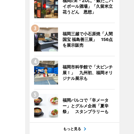
福岡のE・ZOに「銀だこハ
イボール酒場」「久留米立
花うどん 恩想」
福岡三越で小石原焼「人間
国宝 福島善三展」 156点
を展示販売
福岡市科学館で「大ピンチ
展！」 九州初、福岡オリ
ジナル展示も
福岡パルコで「辛メータ
ー」とグルメ企画「夏辛
祭」 スタンプラリーも
もっと見る