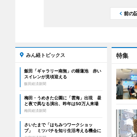
前の
みん経トピックス
特集
飯田「ギャラリー南無」の睡蓮池 赤い
スイレンが見頃迎える
飯田経済新聞
梅田・うめきた公園に「雲海」出現 昼
と夜で異なる演出、昨年は50万人来場
梅田経済新聞
さいたまで「はちみつワークショッ
プ」 ミツバチを知り生活考える機会に