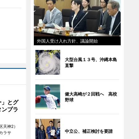
外国人受け入れ方針、議論開始
大型台風１３号、沖縄本島
直撃
健大高崎が２回戦へ 高校
野球
ー」とグ
タンプラ
区天神2）
中立公、補正検討を要請
カラサ