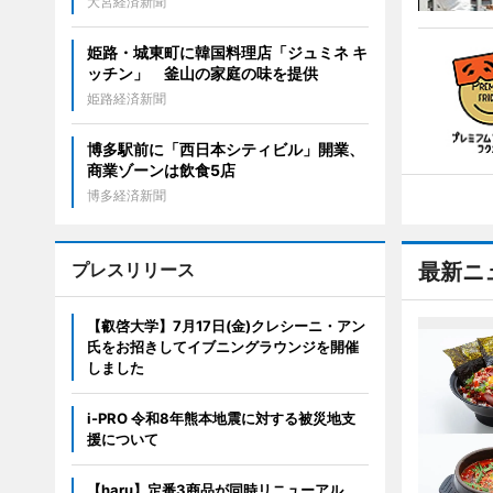
大宮経済新聞
姫路・城東町に韓国料理店「ジュミネ キ
ッチン」 釜山の家庭の味を提供
姫路経済新聞
博多駅前に「西日本シティビル」開業、
商業ゾーンは飲食5店
博多経済新聞
プレスリリース
最新ニ
【叡啓大学】7月17日(金)クレシーニ・アン
氏をお招きしてイブニングラウンジを開催
しました
i-PRO 令和8年熊本地震に対する被災地支
援について
【haru】定番3商品が同時リニューアル。