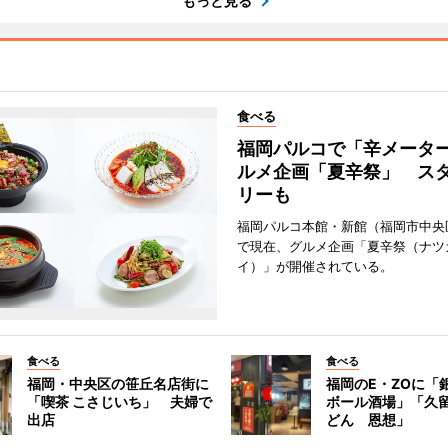
もっと見る
食べる
福岡パルコで「辛メータ
ルメ企画「夏辛祭」 ス
リーも
福岡パルコ本館・新館（福岡市中央
で現在、グルメ企画「夏辛祭（ナツ
イ）」が開催されている。
食べる
食べる
福岡・中央区の笹丘名店街に
福岡のE・ZOに「
「喫茶 こさじいち」 夫婦で
ボール酒場」「久
出店
どん 恩想」