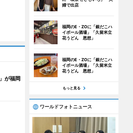
婦で出店
福岡のE・ZOに「銀だこハ
イボール酒場」「久留米立
花うどん 恩想」
福岡のE・ZOに「銀だこハ
イボール酒場」「久留米立
花うどん 恩想」
」が福岡
もっと見る
ワールドフォトニュース