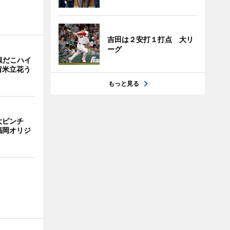
吉田は２安打１打点 大リ
ーグ
銀だこハイ
留米立花う
もっと見る
大ピンチ
福岡オリジ