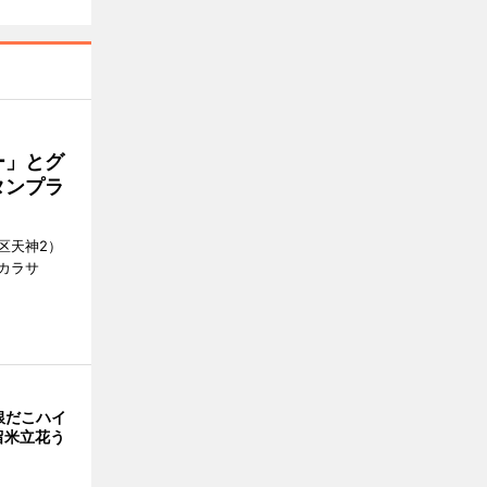
ー」とグ
タンプラ
区天神2）
カラサ
銀だこハイ
留米立花う