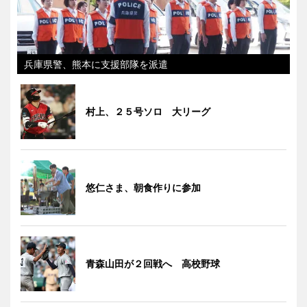
兵庫県警、熊本に支援部隊を派遣
村上、２５号ソロ 大リーグ
悠仁さま、朝食作りに参加
青森山田が２回戦へ 高校野球