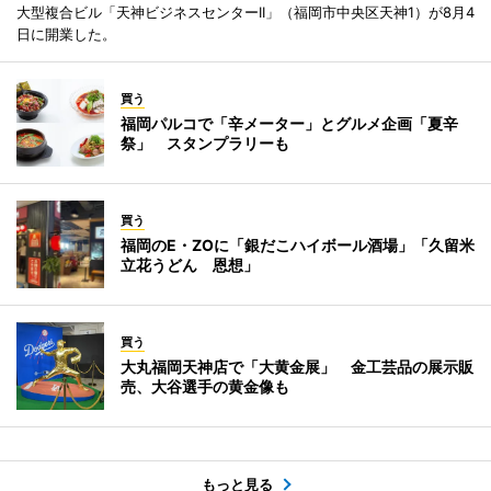
大型複合ビル「天神ビジネスセンターII」（福岡市中央区天神1）が8月4
日に開業した。
買う
福岡パルコで「辛メーター」とグルメ企画「夏辛
祭」 スタンプラリーも
買う
福岡のE・ZOに「銀だこハイボール酒場」「久留米
立花うどん 恩想」
買う
大丸福岡天神店で「大黄金展」 金工芸品の展示販
売、大谷選手の黄金像も
もっと見る