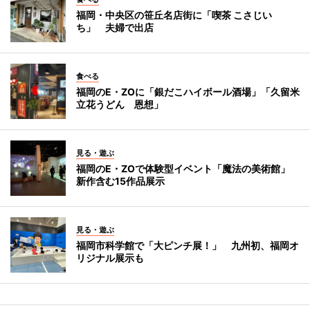
福岡・中央区の笹丘名店街に「喫茶 こさじい
ち」 夫婦で出店
食べる
福岡のE・ZOに「銀だこハイボール酒場」「久留米
立花うどん 恩想」
見る・遊ぶ
福岡のE・ZOで体験型イベント「魔法の美術館」
新作含む15作品展示
見る・遊ぶ
福岡市科学館で「大ピンチ展！」 九州初、福岡オ
リジナル展示も