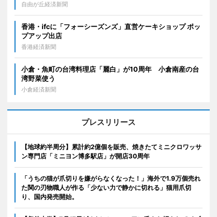
自由が丘経済新聞
香港・ifcに「フォーシーズンズ」直営ケーキショップ ポッ
プアップ出店
香港経済新聞
小倉・魚町の台湾料理店「麗白」が10周年 小倉南産の台
湾野菜使う
小倉経済新聞
プレスリリース
【地球約半周分】累計約2億個を販売、焼きたてミニクロワッサ
ン専門店「ミニヨン博多駅店」が開店30周年
「うちの猫が爪切りを嫌がらなくなった！」海外で1.9万個売れ
た関の刃物職人が作る「少ない力で静かに切れる」猫用爪切
り、国内発売開始。