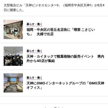
大型複合ビル「天神ビジネスセンターII」（福岡市中央区天神1）が8月4
日に開業した。
暮らす・働く
福岡・中央区の笹丘名店街に「喫茶 こさじい
ち」 夫婦で出店
暮らす・働く
天神・カイタックで観葉植物の販売イベント 県内
外から40店が集結
暮らす・働く
天神にGMOインターネットグループの「GMO天神
オフィス」