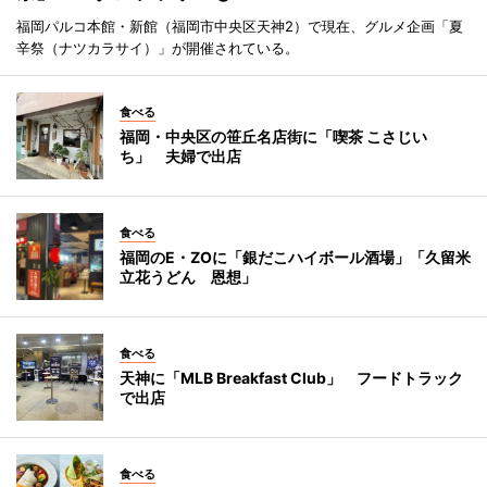
福岡パルコ本館・新館（福岡市中央区天神2）で現在、グルメ企画「夏
辛祭（ナツカラサイ）」が開催されている。
食べる
福岡・中央区の笹丘名店街に「喫茶 こさじい
ち」 夫婦で出店
食べる
福岡のE・ZOに「銀だこハイボール酒場」「久留米
立花うどん 恩想」
食べる
天神に「MLB Breakfast Club」 フードトラック
で出店
食べる