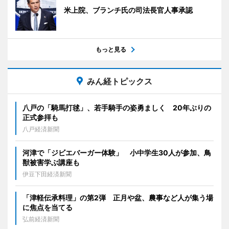
米上院、ブランチ氏の司法長官人事承認
もっと見る
みん経トピックス
八戸の「騎馬打毬」、若手騎手の姿勇ましく 20年ぶりの
正式参拝も
八戸経済新聞
河津で「ジビエバーガー体験」 小中学生30人が参加、鳥
獣被害学ぶ講座も
伊豆下田経済新聞
「津軽伝承料理」の第2弾 正月や盆、農事など人が集う場
に焦点を当てる
弘前経済新聞