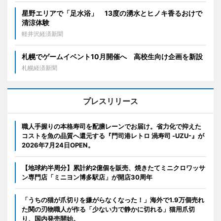
星野エリアで「足水浴」 13度の湧水とヒノキ香るおけで
清涼体験
軽井沢経済新聞
札幌でゲームイベント10月開催へ 高校生向け企画を新設
札幌経済新聞
プレスリリース
職人手握りの本格寿司を配膳レーンでお届け。省力化で抑えた
コストを魚の品質へ還元する『門司港レトロ 渦寿司 -UZU-』が
2026年7月24日OPEN。
【地球約半周分】累計約2億個を販売、焼きたてミニクロワッサ
ン専門店「ミニヨン博多駅店」が開店30周年
「うちの猫が爪切りを嫌がらなくなった！」海外で1.9万個売れ
た関の刃物職人が作る「少ない力で静かに切れる」猫用爪切
り、国内発売開始。