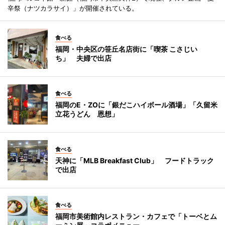
辛祭（ナツカラサイ）」が開催されている。
食べる
福岡・中央区の笹丘名店街に「喫茶 こさじい
ち」 夫婦で出店
食べる
福岡のE・ZOに「銀だこハイボール酒場」「久留米
立花うどん 恩想」
食べる
天神に「MLB Breakfast Club」 フードトラック
で出店
食べる
福岡市美術館内レストラン・カフェで「トーベとム