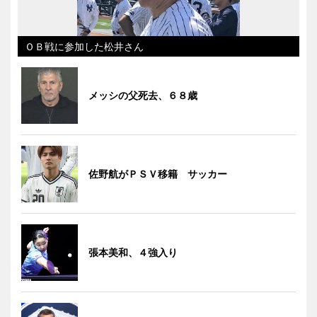
ＯＢ戦に参加した松井さん
メッシの父死去、６８歳
佐野航がＰＳＶ移籍 サッカー
張本美和、４強入り