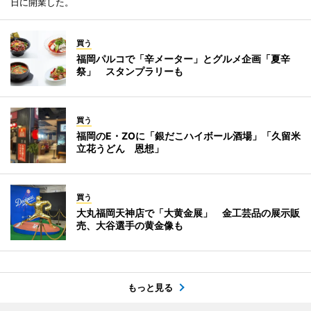
日に開業した。
買う
福岡パルコで「辛メーター」とグルメ企画「夏辛
祭」 スタンプラリーも
買う
福岡のE・ZOに「銀だこハイボール酒場」「久留米
立花うどん 恩想」
買う
大丸福岡天神店で「大黄金展」 金工芸品の展示販
売、大谷選手の黄金像も
もっと見る