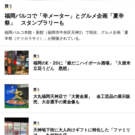
買う
福岡パルコで「辛メーター」とグルメ企画「夏辛
祭」 スタンプラリーも
福岡パルコ本館・新館（福岡市中央区天神2）で現在、グルメ企画「夏
辛祭（ナツカラサイ）」が開催されている。
買う
福岡のE・ZOに「銀だこハイボール酒場」「久留米
立花うどん 恩想」
買う
大丸福岡天神店で「大黄金展」 金工芸品の展示販
売、大谷選手の黄金像も
買う
天神地下街に大人向けギフトに特化した「ファミリ