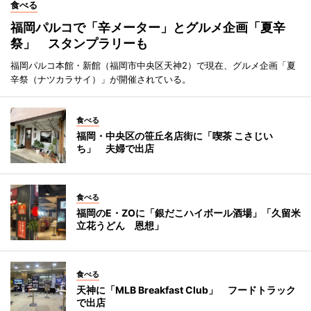
食べる
福岡パルコで「辛メーター」とグルメ企画「夏辛
祭」 スタンプラリーも
福岡パルコ本館・新館（福岡市中央区天神2）で現在、グルメ企画「夏
辛祭（ナツカラサイ）」が開催されている。
食べる
福岡・中央区の笹丘名店街に「喫茶 こさじい
ち」 夫婦で出店
食べる
福岡のE・ZOに「銀だこハイボール酒場」「久留米
立花うどん 恩想」
食べる
天神に「MLB Breakfast Club」 フードトラック
で出店