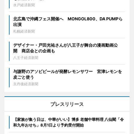
水戸経済新聞
北広島で沖縄フェス開催へ MONGOL800、DA PUMPら
出演
札幌経済新聞
デザイナー・戸田光祐さんが八王子が舞台の漫画動画公
開 商店会との企画も
八王子経済新聞
与謝野のアソビビールが発酵レモンサワー 宮津レモンを
皮ごと使う
京丹後経済新聞
プレスリリース
【家族が集う日は、中華がいい】博多 老舗中華料理 八仙閣「令
和九年おせち」8月1日より予約受付開始