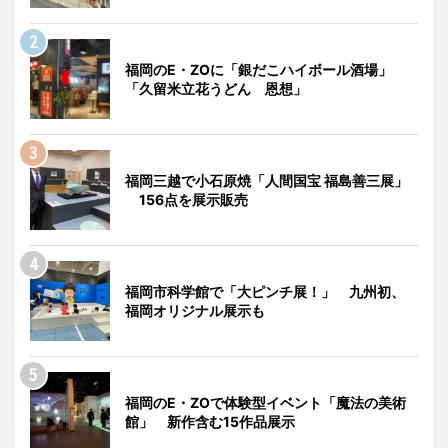
福岡のE・ZOに「銀だこハイボール酒場」
「久留米立花うどん 恩想」
福岡三越で小石原焼「人間国宝 福島善三展」
156点を展示販売
福岡市科学館で「大ピンチ展！」 九州初、
福岡オリジナル展示も
福岡のE・ZOで体験型イベント「魔法の美術
館」 新作含む15作品展示