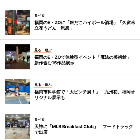
食べる
福岡のE・ZOに「銀だこハイボール酒場」「久留米
立花うどん 恩想」
見る・遊ぶ
福岡のE・ZOで体験型イベント「魔法の美術館」
新作含む15作品展示
見る・遊ぶ
福岡市科学館で「大ピンチ展！」 九州初、福岡オ
リジナル展示も
食べる
天神に「MLB Breakfast Club」 フードトラック
で出店