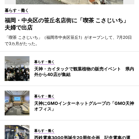
暮らす・働く
福岡・中央区の笹丘名店街に「喫茶 こさじいち」
夫婦で出店
「喫茶 こさじいち」（福岡市中央区笹丘1）がオープンして、7月20日
で3カ月がたった。
暮らす・働く
天神・カイタックで観葉植物の販売イベント 県内
外から40店が集結
暮らす・働く
天神にGMOインターネットグループの「GMO天神
オフィス」
暮らす・働く
西鉄電車3000形誕生20周年企画 記念電車の運