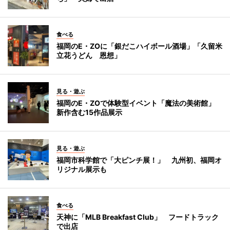
食べる
福岡のE・ZOに「銀だこハイボール酒場」「久留米
立花うどん 恩想」
見る・遊ぶ
福岡のE・ZOで体験型イベント「魔法の美術館」
新作含む15作品展示
見る・遊ぶ
福岡市科学館で「大ピンチ展！」 九州初、福岡オ
リジナル展示も
食べる
天神に「MLB Breakfast Club」 フードトラック
で出店