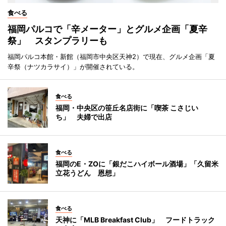
食べる
福岡パルコで「辛メーター」とグルメ企画「夏辛
祭」 スタンプラリーも
福岡パルコ本館・新館（福岡市中央区天神2）で現在、グルメ企画「夏
辛祭（ナツカラサイ）」が開催されている。
食べる
福岡・中央区の笹丘名店街に「喫茶 こさじい
ち」 夫婦で出店
食べる
福岡のE・ZOに「銀だこハイボール酒場」「久留米
立花うどん 恩想」
食べる
天神に「MLB Breakfast Club」 フードトラック