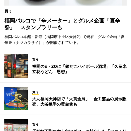
買う
福岡パルコで「辛メーター」とグルメ企画「夏辛
祭」 スタンプラリーも
福岡パルコ本館・新館（福岡市中央区天神2）で現在、グルメ企画「夏
辛祭（ナツカラサイ）」が開催されている。
買う
福岡のE・ZOに「銀だこハイボール酒場」「久留米
立花うどん 恩想」
買う
大丸福岡天神店で「大黄金展」 金工芸品の展示販
売、大谷選手の黄金像も
買う