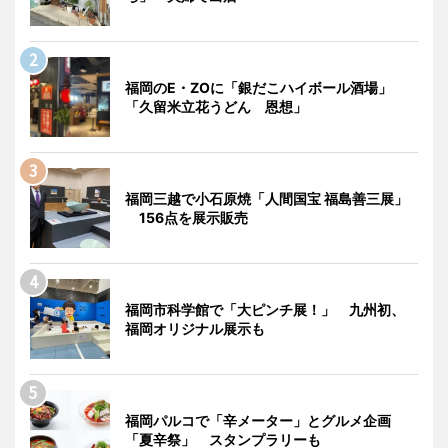
福岡のE・ZOに「銀だこハイボール酒場」
「久留米立花うどん 恩想」
福岡三越で小石原焼「人間国宝 福島善三展」
156点を展示販売
福岡市科学館で「大ピンチ展！」 九州初、
福岡オリジナル展示も
福岡パルコで「辛メーター」とグルメ企画
「夏辛祭」 スタンプラリーも