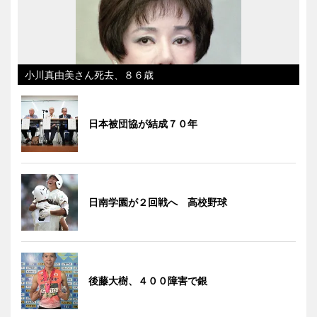
小川真由美さん死去、８６歳
日本被団協が結成７０年
日南学園が２回戦へ 高校野球
後藤大樹、４００障害で銀