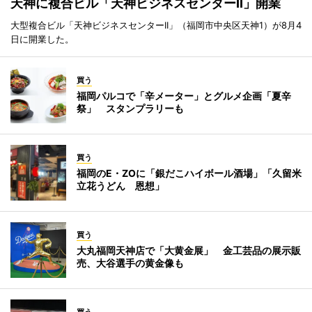
天神に複合ビル「天神ビジネスセンターII」開業
大型複合ビル「天神ビジネスセンターII」（福岡市中央区天神1）が8月4
日に開業した。
買う
福岡パルコで「辛メーター」とグルメ企画「夏辛
祭」 スタンプラリーも
買う
福岡のE・ZOに「銀だこハイボール酒場」「久留米
立花うどん 恩想」
買う
大丸福岡天神店で「大黄金展」 金工芸品の展示販
売、大谷選手の黄金像も