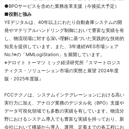
●BPOサービスを含めた業務改革支援（今後拡大予定）
■役割と強み
YEデジタルは、40年以上にわたり自動倉庫システムの開
発やマテリアルハンドリング制御において豊富な実績を有
し、物流現場に対する深い理解に基づいた実践的な技術的
知見を提供しています。また、3年連続WES市場シェア
No.1※の「MMLogiStation」を展開しています。
※デロイト トーマツ ミック経済研究所『スマートロジス
ティクス・ソリューション市場の実態と展望 2024年度
版・2025年度版』
FCCテクノは、システムインテグレーションにおける高い
実行力に加え、アナログ業務のデジタル化（BPO）支援や
データ可視化領域でも多数の実績を有しています。物流分
野におけるシステム導入でも豊富な実績を持っており、新
会社において構築から導入、運用、定着までの各工程にお