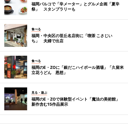
福岡パルコで「辛メーター」とグルメ企画「夏辛
祭」 スタンプラリーも
食べる
福岡・中央区の笹丘名店街に「喫茶 こさじい
ち」 夫婦で出店
食べる
福岡のE・ZOに「銀だこハイボール酒場」「久留米
立花うどん 恩想」
見る・遊ぶ
福岡のE・ZOで体験型イベント「魔法の美術館」
新作含む15作品展示