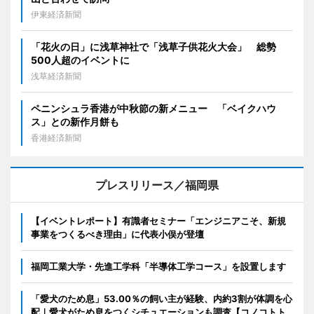
伊東経済新聞
「花火の日」に浅草神社で「浅草子供花火大会」 総勢
500人超のイベントに
浅草経済新聞
ペニンシュラ香港が中秋節の新メニュー 「ベイクハウ
ス」との新作月餅も
香港経済新聞
プレスリリース／福岡県
【イベントレポート】有識者セミナー「エンジニアこそ、新規
事業をつくるべき理由」に代表小俣が登壇
福岡工業大学・先進工学科「半導体工学コース」を設置します
「愛犬のため息」53.00％の飼い主が経験、内約3割が体調を心
配｜愛犬がため息をつくシチュエーションも調査【コノコトト