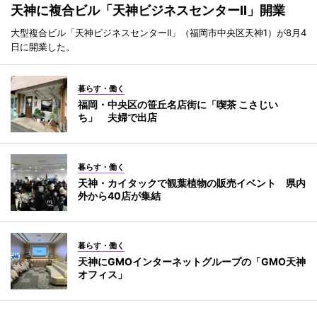
天神に複合ビル「天神ビジネスセンターII」開業
大型複合ビル「天神ビジネスセンターII」（福岡市中央区天神1）が8月4
日に開業した。
暮らす・働く
福岡・中央区の笹丘名店街に「喫茶 こさじい
ち」 夫婦で出店
暮らす・働く
天神・カイタックで観葉植物の販売イベント 県内
外から40店が集結
暮らす・働く
天神にGMOインターネットグループの「GMO天神
オフィス」