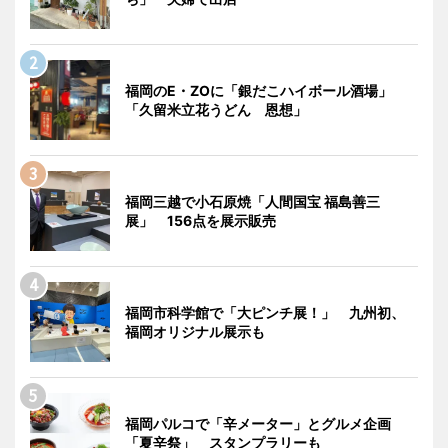
福岡のE・ZOに「銀だこハイボール酒場」
「久留米立花うどん 恩想」
福岡三越で小石原焼「人間国宝 福島善三
展」 156点を展示販売
福岡市科学館で「大ピンチ展！」 九州初、
福岡オリジナル展示も
福岡パルコで「辛メーター」とグルメ企画
「夏辛祭」 スタンプラリーも