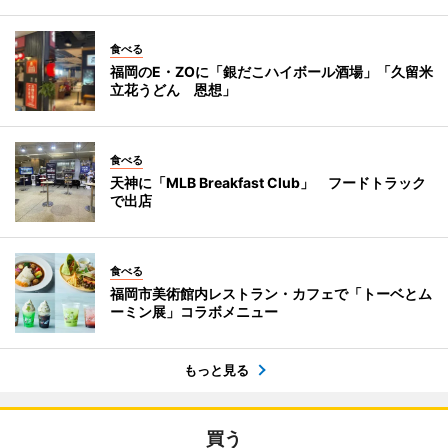
食べる
福岡のE・ZOに「銀だこハイボール酒場」「久留米
立花うどん 恩想」
食べる
天神に「MLB Breakfast Club」 フードトラック
で出店
食べる
福岡市美術館内レストラン・カフェで「トーベとム
ーミン展」コラボメニュー
もっと見る
買う