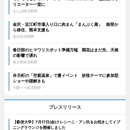
リエーター一堂に
なんば経済新聞
金沢・近江町市場入り口に肉まん「まんぷく屋」 能登か
ら移住、熊本支援も
金沢経済新聞
春日部のヒマワリスポット準備万端 開花はまだ先、天候
の影響で遅れ
春日部経済新聞
弁天町の「空庭温泉」で夏イベント 妖怪テーマに参加型
ショーや謎解きも
大阪ベイ経済新聞
プレスリリース
【叡啓大学】7月17日(金)クレシーニ・アン氏をお招きしてイブ
ニングラウンジを開催しました