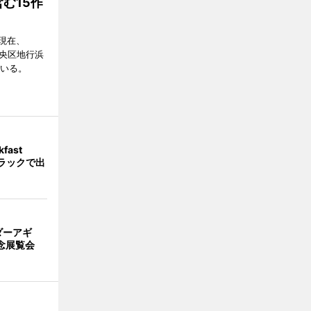
む15作
現在、
市中央区地行浜
ている。
fast
トラックで出
ダーアギ
記念展覧会