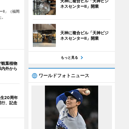
天神に複合ビル「天神ビジ
ネスセンターII」開業
II」（福岡
た。
天神に複合ビル「天神ビジ
ネスセンターII」開業
もっと見る
で観葉植物
県内外から
ワールドフォトニュース
誕生20周年
運行、記念