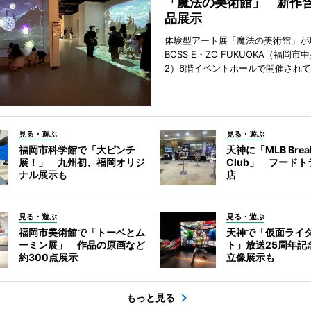
「魔法の美術館」 新作含
品展示
体験型アート展「魔法の美術館」が
BOSS E・ZO FUKUOKA（福岡
2）6階イベントホールで開催され
見る・遊ぶ
見る・遊ぶ
福岡市科学館で「大ピンチ
天神に「MLB Break
展！」 九州初、福岡オリジ
Club」 フード
ナル展示も
店
見る・遊ぶ
見る・遊ぶ
福岡市美術館で「トーベとム
天神で「仮面ライ
ーミン展」 作品の原画など
ト」放送25周年
約300点展示
立像展示も
もっと見る