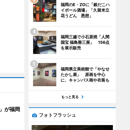
福岡のE・ZOに「銀だこハ
イボール酒場」「久留米立
花うどん 恩想」
福岡三越で小石原焼「人間
国宝 福島善三展」 156点
を展示販売
福岡県立美術館で「やなせ
たかし展」 原画を中心
に、キャンバス画や衣装も
もっと見る
」が福岡
フォトフラッシュ