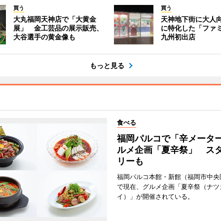
買う
買う
大丸福岡天神店で「大黄金
天神地下街に大人
展」 金工芸品の展示販売、
に特化した「ファ
大谷選手の黄金像も
九州初出店
もっと見る
食べる
福岡パルコで「辛メータ
ルメ企画「夏辛祭」 ス
リーも
福岡パルコ本館・新館（福岡市中央
で現在、グルメ企画「夏辛祭（ナツ
イ）」が開催されている。