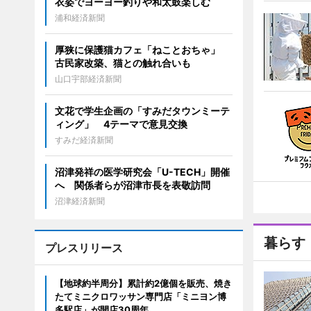
衣姿でヨーヨー釣りや和太鼓楽しむ
浦和経済新聞
厚狭に保護猫カフェ「ねことおちゃ」
古民家改築、猫との触れ合いも
山口宇部経済新聞
文花で学生企画の「すみだタウンミーテ
ィング」 4テーマで意見交換
すみだ経済新聞
沼津発祥の医学研究会「U-TECH」開催
へ 関係者らが沼津市長を表敬訪問
沼津経済新聞
暮らす
プレスリリース
【地球約半周分】累計約2億個を販売、焼き
たてミニクロワッサン専門店「ミニヨン博
多駅店」が開店30周年