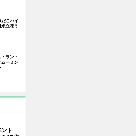
銀だこハイ
留米立花う
ストラン・
とムーミン
ー
ベント