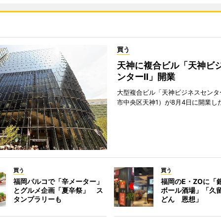
買う
天神に複合ビル「天神ビ
ンターII」開業
大型複合ビル「天神ビジネスセンター
市中央区天神1）が8月4日に開業し
買う
買う
福岡パルコで「辛メーター」
福岡のE・ZOに「
とグルメ企画「夏辛祭」 ス
ボール酒場」「久
タンプラリーも
どん 恩想」