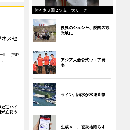
佐々木６回２失点 大リーグ
復興のシュシャ、愛国の観
光地に
ジネスセ
II」（福岡
アジア大会公式ウエア発
た。
表
ライン川渇水が水運直撃
銀だこハイ
留米立花う
生成ＡＩ、被災地照らす