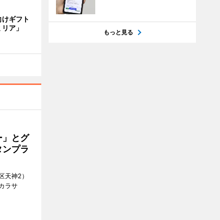
向けギフト
ミリア」
もっと見る
ー」とグ
タンプラ
区天神2）
カラサ