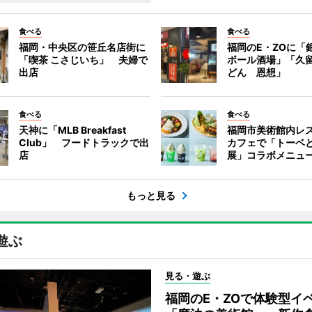
食べる
食べる
福岡・中央区の笹丘名店街に
福岡のE・ZOに「
「喫茶 こさじいち」 夫婦で
ボール酒場」「久
出店
どん 恩想」
食べる
食べる
天神に「MLB Breakfast
福岡市美術館内レ
Club」 フードトラックで出
カフェで「トーベ
店
展」コラボメニュ
もっと見る
遊ぶ
見る・遊ぶ
福岡のE・ZOで体験型イ