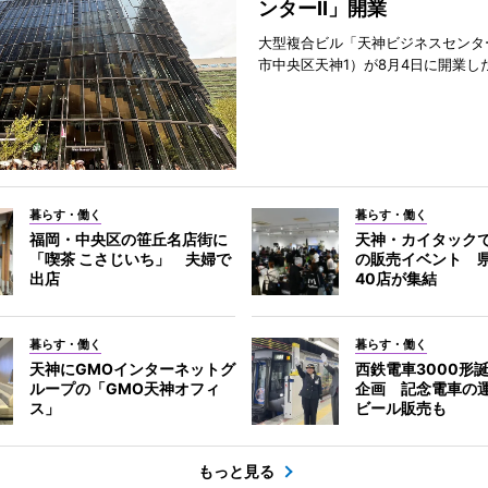
ンターII」開業
大型複合ビル「天神ビジネスセンター
市中央区天神1）が8月4日に開業し
暮らす・働く
暮らす・働く
福岡・中央区の笹丘名店街に
天神・カイタック
「喫茶 こさじいち」 夫婦で
の販売イベント 
出店
40店が集結
暮らす・働く
暮らす・働く
天神にGMOインターネットグ
西鉄電車3000形
ループの「GMO天神オフィ
企画 記念電車の
ス」
ビール販売も
もっと見る