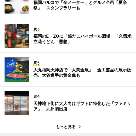
福岡パルコで「辛メーター」とグルメ企画「夏辛
祭」 スタンプラリーも
買う
福岡のE・ZOに「銀だこハイボール酒場」「久留米
立花うどん 恩想」
買う
大丸福岡天神店で「大黄金展」 金工芸品の展示販
売、大谷選手の黄金像も
買う
天神地下街に大人向けギフトに特化した「ファミリ
ア」 九州初出店
もっと見る