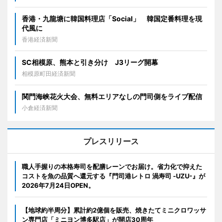
香港・九龍塘に韓国料理店「Social」 韓国定番料理を現
代風に
香港経済新聞
SC相模原、熊本と引き分け J3リーグ開幕
相模原町田経済新聞
関門海峡花火大会、無料エリアなしの門司側をライブ配信
小倉経済新聞
プレスリリース
職人手握りの本格寿司を配膳レーンでお届け。省力化で抑えた
コストを魚の品質へ還元する『門司港レトロ 渦寿司 -UZU-』が
2026年7月24日OPEN。
【地球約半周分】累計約2億個を販売、焼きたてミニクロワッサ
ン専門店「ミニヨン博多駅店」が開店30周年