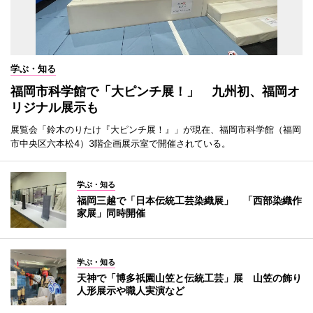
学ぶ・知る
福岡市科学館で「大ピンチ展！」 九州初、福岡オ
リジナル展示も
展覧会「鈴木のりたけ『大ピンチ展！』」が現在、福岡市科学館（福岡
市中央区六本松4）3階企画展示室で開催されている。
学ぶ・知る
福岡三越で「日本伝統工芸染織展」 「西部染織作
家展」同時開催
学ぶ・知る
天神で「博多祇園山笠と伝統工芸」展 山笠の飾り
人形展示や職人実演など