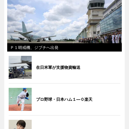
Ｐ１哨戒機、ジブチへ出発
在日米軍が支援物資輸送
プロ野球・日本ハム１―０楽天