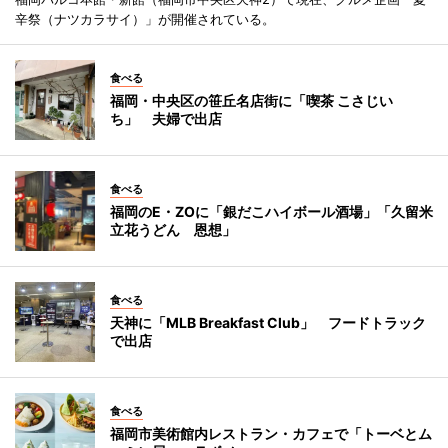
辛祭（ナツカラサイ）」が開催されている。
食べる
福岡・中央区の笹丘名店街に「喫茶 こさじい
ち」 夫婦で出店
食べる
福岡のE・ZOに「銀だこハイボール酒場」「久留米
立花うどん 恩想」
食べる
天神に「MLB Breakfast Club」 フードトラック
で出店
食べる
福岡市美術館内レストラン・カフェで「トーベとム