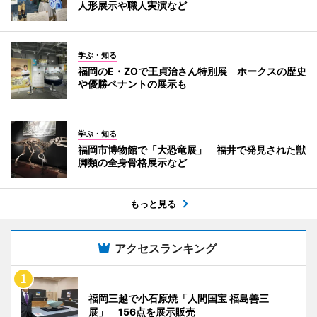
人形展示や職人実演など
学ぶ・知る
福岡のE・ZOで王貞治さん特別展 ホークスの歴史
や優勝ペナントの展示も
学ぶ・知る
福岡市博物館で「大恐竜展」 福井で発見された獣
脚類の全身骨格展示など
もっと見る
アクセスランキング
福岡三越で小石原焼「人間国宝 福島善三
展」 156点を展示販売