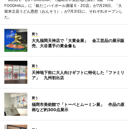
FOODHALL」に「銀だこハイボール酒場 E・ZO店」が7月29日、「久
留米立花うどん恩想（おんそう）」が7月31日に、それぞれオープンし
た。
買う
大丸福岡天神店で「大黄金展」 金工芸品の展示販
売、大谷選手の黄金像も
買う
天神地下街に大人向けギフトに特化した「ファミリ
ア」 九州初出店
買う
福岡市美術館で「トーベとムーミン展」 作品の原
画など約300点展示