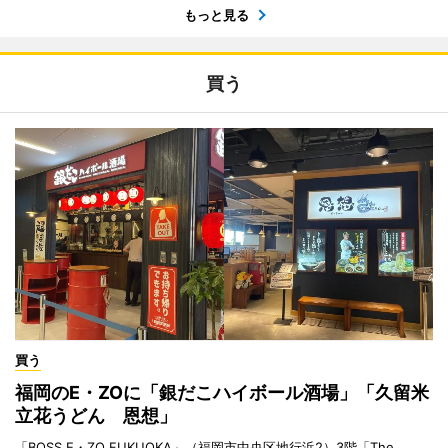
もっと見る
買う
買う
福岡のE・ZOに「銀だこハイボール酒場」「久留米
立花うどん 恩想」
「BOSS E・ZO FUKUOKA」（福岡市中央区地行浜2）3階「The