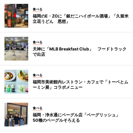
食べる
福岡のE・ZOに「銀だこハイボール酒場」「久留米
立花うどん 恩想」
食べる
天神に「MLB Breakfast Club」 フードトラック
で出店
食べる
福岡市美術館内レストラン・カフェで「トーベとム
ーミン展」コラボメニュー
食べる
福岡・浄水通にベーグル店「ベーグリッシュ」
50種のベーグルそろえる