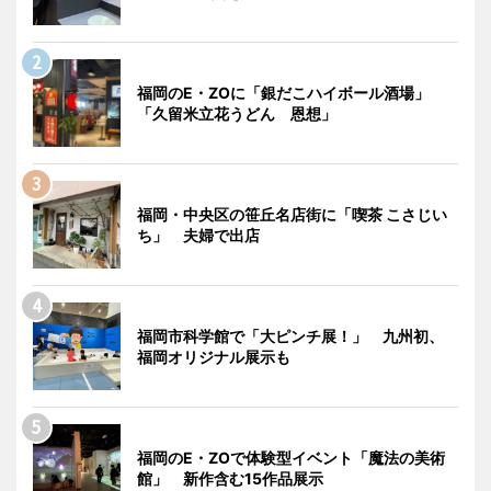
福岡のE・ZOに「銀だこハイボール酒場」
「久留米立花うどん 恩想」
福岡・中央区の笹丘名店街に「喫茶 こさじい
ち」 夫婦で出店
福岡市科学館で「大ピンチ展！」 九州初、
福岡オリジナル展示も
福岡のE・ZOで体験型イベント「魔法の美術
館」 新作含む15作品展示