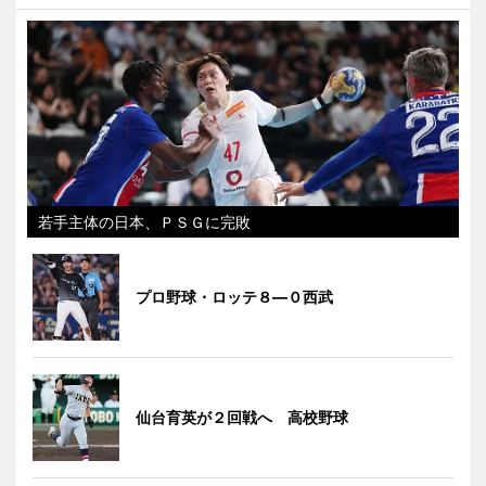
若手主体の日本、ＰＳＧに完敗
プロ野球・ロッテ８―０西武
仙台育英が２回戦へ 高校野球