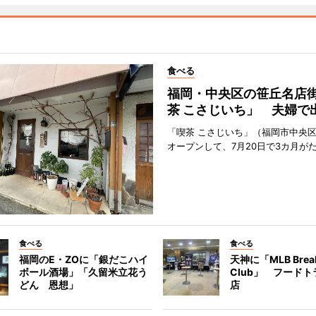
食べる
福岡・中央区の笹丘名店
茶 こさじいち」 夫婦で
「喫茶 こさじいち」（福岡市中央区
オープンして、7月20日で3カ月が
食べる
食べる
福岡のE・ZOに「銀だこハイ
天神に「MLB Break
ボール酒場」「久留米立花う
Club」 フード
どん 恩想」
店