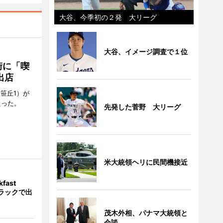
大谷、今季初の２発 大リーグ
大谷、イメージ調査で１位
街に「喫
出店
笹丘1）が
たった。
先発した菅野 大リーグ
米大統領ヘリに民間機接近
fast
トラックで出
茂木外相、パナマ大統領と
会談