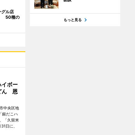
ーグル店
 50種の
もっと見る
ハイボー
どん 恩
福岡市中央区地
に「銀だこハ
日、「久留米
31日に、