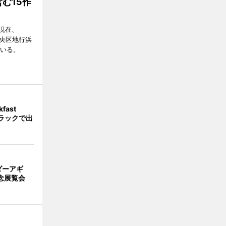
む15作
現在、
市中央区地行浜
ている。
fast
トラックで出
ダーアギ
記念展覧会