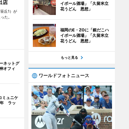
出店
イボール酒場」「久留米立
花うどん 恩想」
笹丘1）が
たった。
福岡のE・ZOに「銀だこハ
イボール酒場」「久留米立
花うどん 恩想」
もっと見る
ーネットグ
神オフィ
ワールドフォトニュース
ーコミュニケ
周年 ラッ