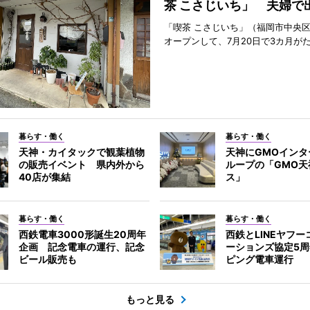
茶 こさじいち」 夫婦で
「喫茶 こさじいち」（福岡市中央区
オープンして、7月20日で3カ月が
暮らす・働く
暮らす・働く
天神・カイタックで観葉植物
天神にGMOインタ
の販売イベント 県内外から
ループの「GMO天
40店が集結
ス」
暮らす・働く
暮らす・働く
西鉄電車3000形誕生20周年
西鉄とLINEヤフ
企画 記念電車の運行、記念
ーションズ協定5
ビール販売も
ピング電車運行
もっと見る