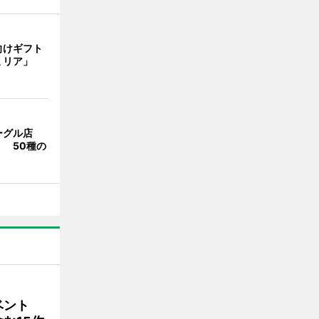
向けギフト
ミリア」
ーグル店
 50種の
ベント