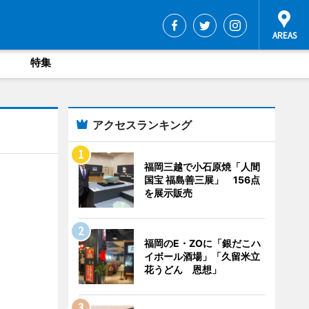
特集
アクセスランキング
福岡三越で小石原焼「人間
国宝 福島善三展」 156点
を展示販売
福岡のE・ZOに「銀だこハ
イボール酒場」「久留米立
花うどん 恩想」