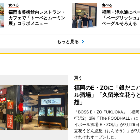
食べる
食べる
福岡市美術館内レストラン・
福岡・浄水通にベ
カフェで「トーベとムーミン
「ベーグリッシュ」
展」コラボメニュー
ベーグルそろえる
もっと見る
買う
福岡のE・ZOに「銀だこ
ル酒場」「久留米立花う
想」
「BOSS E・ZO FUKUOKA」（
行浜2）3階「The FOODHALL」
イボール酒場 E・ZO店」が7月29
立花うどん恩想（おんそう）」が7月
それぞれオープンした。