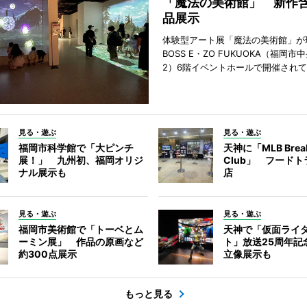
「魔法の美術館」 新作含
品展示
体験型アート展「魔法の美術館」が
BOSS E・ZO FUKUOKA（福岡
2）6階イベントホールで開催され
見る・遊ぶ
見る・遊ぶ
福岡市科学館で「大ピンチ
天神に「MLB Break
展！」 九州初、福岡オリジ
Club」 フード
ナル展示も
店
見る・遊ぶ
見る・遊ぶ
福岡市美術館で「トーベとム
天神で「仮面ライ
ーミン展」 作品の原画など
ト」放送25周年
約300点展示
立像展示も
もっと見る