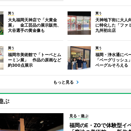
買う
買う
大丸福岡天神店で「大黄金
天神地下街に大人
展」 金工芸品の展示販売、
に特化した「ファ
大谷選手の黄金像も
九州初出店
買う
買う
福岡市美術館で「トーベとム
福岡・浄水通にベ
ーミン展」 作品の原画など
「ベーグリッシュ」
約300点展示
ベーグルそろえる
もっと見る
遊ぶ
見る・遊ぶ
福岡のE・ZOで体験型イ