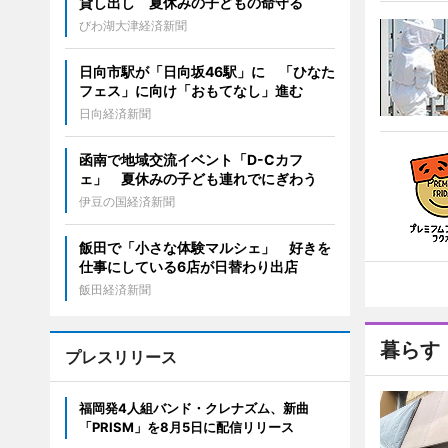
貸し出し 夏休みの子どもの命守る
びわ湖大津経済新聞
日向市駅が「日向坂46駅」に 「ひなた
フェス」に向け「おもてなし」進む
日向経済新聞
函南で地域交流イベント「D-Cカフ
ェ」 夏休みの子ども連れでにぎわう
伊豆の国経済新聞
飯田で「小さな体験マルシェ」 好きを
仕事にしている6店が日替わり出店
飯田経済新聞
暮らす
プレスリリース
福岡発4人組バンド・クレナズム、新曲
「PRISM」を8月5日に配信リリース