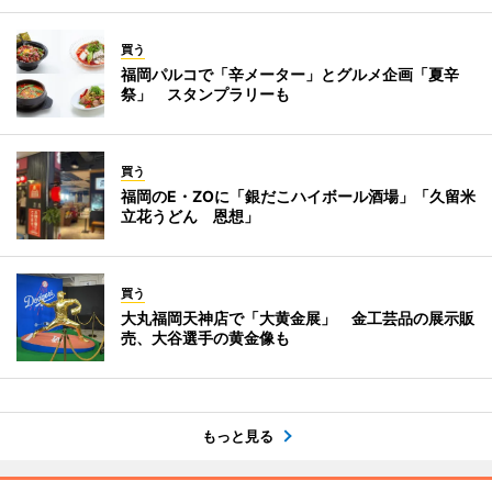
買う
福岡パルコで「辛メーター」とグルメ企画「夏辛
祭」 スタンプラリーも
買う
福岡のE・ZOに「銀だこハイボール酒場」「久留米
立花うどん 恩想」
買う
大丸福岡天神店で「大黄金展」 金工芸品の展示販
売、大谷選手の黄金像も
もっと見る