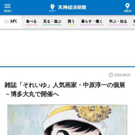
34°C
食べる
見る・遊ぶ
買う
暮らす・働く
学ぶ・知る
2010.04.27
雑誌「それいゆ」人気画家・中原淳一の個展
－博多大丸で開催へ