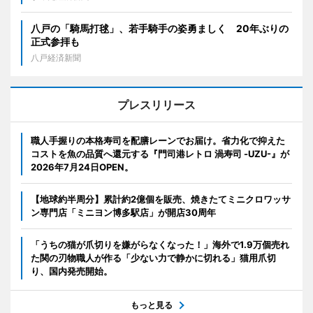
八戸の「騎馬打毬」、若手騎手の姿勇ましく 20年ぶりの
正式参拝も
八戸経済新聞
プレスリリース
職人手握りの本格寿司を配膳レーンでお届け。省力化で抑えた
コストを魚の品質へ還元する『門司港レトロ 渦寿司 -UZU-』が
2026年7月24日OPEN。
【地球約半周分】累計約2億個を販売、焼きたてミニクロワッサ
ン専門店「ミニヨン博多駅店」が開店30周年
「うちの猫が爪切りを嫌がらなくなった！」海外で1.9万個売れ
た関の刃物職人が作る「少ない力で静かに切れる」猫用爪切
り、国内発売開始。
もっと見る