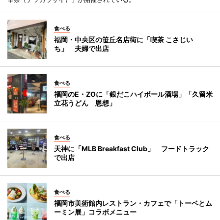
食べる
福岡・中央区の笹丘名店街に「喫茶 こさじい
ち」 夫婦で出店
食べる
福岡のE・ZOに「銀だこハイボール酒場」「久留米
立花うどん 恩想」
食べる
天神に「MLB Breakfast Club」 フードトラック
で出店
食べる
福岡市美術館内レストラン・カフェで「トーベとム
ーミン展」コラボメニュー