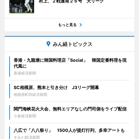
村上、２戦連発２６号 大リーグ
もっと見る
みん経トピックス
香港・九龍塘に韓国料理店「Social」 韓国定番料理を現
代風に
香港経済新聞
SC相模原、熊本と引き分け J3リーグ開幕
相模原町田経済新聞
関門海峡花火大会、無料エリアなしの門司側をライブ配信
小倉経済新聞
八広で「八八祭り」 1500人が提灯行列、多幸アートも
すみだ経済新聞