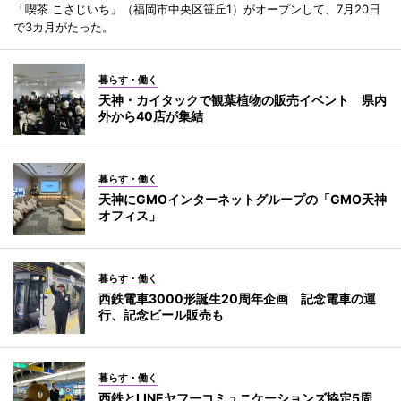
「喫茶 こさじいち」（福岡市中央区笹丘1）がオープンして、7月20日
で3カ月がたった。
暮らす・働く
天神・カイタックで観葉植物の販売イベント 県内
外から40店が集結
暮らす・働く
天神にGMOインターネットグループの「GMO天神
オフィス」
暮らす・働く
西鉄電車3000形誕生20周年企画 記念電車の運
行、記念ビール販売も
暮らす・働く
西鉄とLINEヤフーコミュニケーションズ協定5周