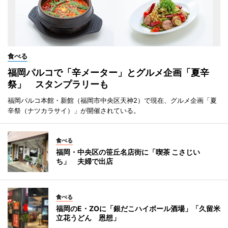
食べる
福岡パルコで「辛メーター」とグルメ企画「夏辛
祭」 スタンプラリーも
福岡パルコ本館・新館（福岡市中央区天神2）で現在、グルメ企画「夏
辛祭（ナツカラサイ）」が開催されている。
食べる
福岡・中央区の笹丘名店街に「喫茶 こさじい
ち」 夫婦で出店
食べる
福岡のE・ZOに「銀だこハイボール酒場」「久留米
立花うどん 恩想」