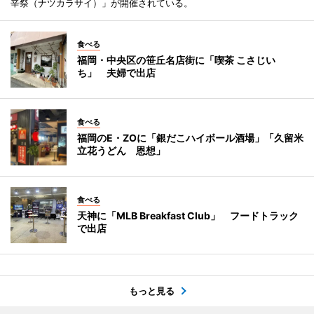
辛祭（ナツカラサイ）」が開催されている。
食べる
福岡・中央区の笹丘名店街に「喫茶 こさじい
ち」 夫婦で出店
食べる
福岡のE・ZOに「銀だこハイボール酒場」「久留米
立花うどん 恩想」
食べる
天神に「MLB Breakfast Club」 フードトラック
で出店
もっと見る