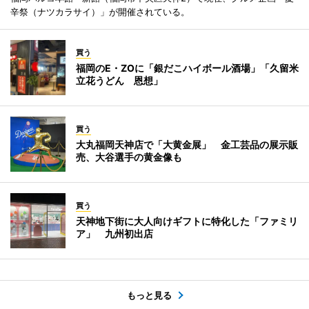
辛祭（ナツカラサイ）」が開催されている。
買う
福岡のE・ZOに「銀だこハイボール酒場」「久留米
立花うどん 恩想」
買う
大丸福岡天神店で「大黄金展」 金工芸品の展示販
売、大谷選手の黄金像も
買う
天神地下街に大人向けギフトに特化した「ファミリ
ア」 九州初出店
もっと見る