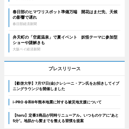
春日部のヒマワリスポット準備万端 開花はまだ先、天候
の影響で遅れ
春日部経済新聞
弁天町の「空庭温泉」で夏イベント 妖怪テーマに参加型
ショーや謎解きも
大阪ベイ経済新聞
プレスリリース
【叡啓大学】7月17日(金)クレシーニ・アン氏をお招きしてイブ
ニングラウンジを開催しました
i-PRO 令和8年熊本地震に対する被災地支援について
【haru】定番3商品が同時リニューアル。いつものケアに“あと
5分”。地肌から髪までを整える習慣を提案