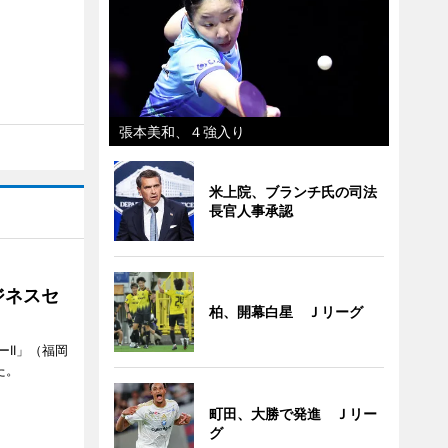
張本美和、４強入り
米上院、ブランチ氏の司法
長官人事承認
ジネスセ
柏、開幕白星 Ｊリーグ
II」（福岡
た。
町田、大勝で発進 Ｊリー
グ