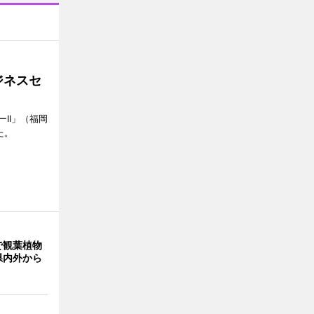
ジネスセ
II」（福岡
た。
で観葉植物
県内外から