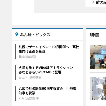
前の
みん経トピックス
特集
札幌でゲームイベント10月開催へ 高校
生向け企画を新設
札幌経済新聞
火星を旅するVR体験アトラクション
みなとみらいPLOT48に登場
ヨコハマ経済新聞
八広で町名誕生60周年祝賀会 小池都
知事も祝福
すみだ経済新聞