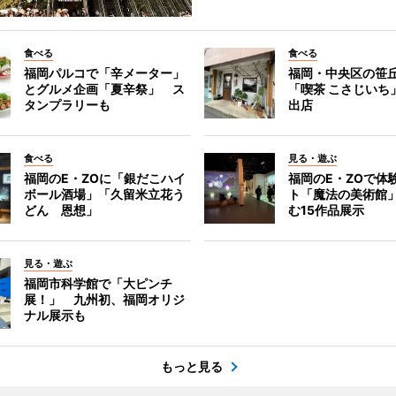
食べる
食べる
福岡パルコで「辛メーター」
福岡・中央区の笹
とグルメ企画「夏辛祭」 ス
「喫茶 こさじいち
タンプラリーも
出店
食べる
見る・遊ぶ
福岡のE・ZOに「銀だこハイ
福岡のE・ZOで体
ボール酒場」「久留米立花う
ト「魔法の美術館
どん 恩想」
む15作品展示
見る・遊ぶ
福岡市科学館で「大ピンチ
展！」 九州初、福岡オリジ
ナル展示も
もっと見る