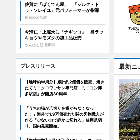
佐賀に「ばくてん屋」 「シルク・ド
ゥ・ソレイユ」元パフォーマーが指導
佐賀経済新聞
今帰仁・上運天に「ナギッコ」 島ラッ
キョウやモズクの加工品販売
やんばる経済新聞
プレスリリース
最新ニ
【地球約半周分】累計約2億個を販売、焼き
たてミニクロワッサン専門店「ミニヨン博
多駅店」が開店30周年
「うちの猫が爪切りを嫌がらなくなっ
た！」海外で1.9万個売れた関の刃物職人が
作る「少ない力で静かに切れる」猫用爪切
り、国内発売開始。