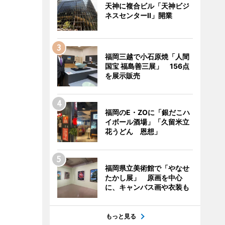
天神に複合ビル「天神ビジ
ネスセンターII」開業
福岡三越で小石原焼「人間
国宝 福島善三展」 156点
を展示販売
福岡のE・ZOに「銀だこハ
イボール酒場」「久留米立
花うどん 恩想」
福岡県立美術館で「やなせ
たかし展」 原画を中心
に、キャンバス画や衣装も
もっと見る