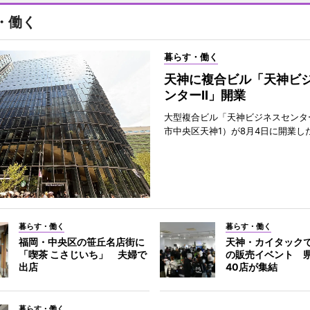
・働く
暮らす・働く
天神に複合ビル「天神ビ
ンターII」開業
大型複合ビル「天神ビジネスセンター
市中央区天神1）が8月4日に開業し
暮らす・働く
暮らす・働く
福岡・中央区の笹丘名店街に
天神・カイタック
「喫茶 こさじいち」 夫婦で
の販売イベント 
出店
40店が集結
暮らす・働く